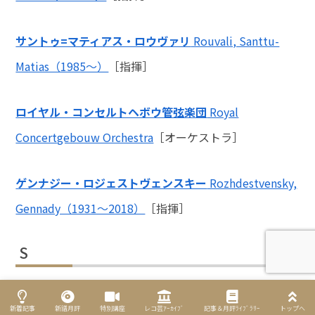
サントゥ=マティアス・ロウヴァリ
Rouvali, Santtu-
Matias（1985～）
［指揮］
ロイヤル・コンセルトヘボウ管弦楽団
Royal
Concertgebouw Orchestra
［オーケストラ］
ゲンナジー・ロジェストヴェンスキー
Rozhdestvensky,
Gennady（1931～2018）
［指揮］
S
佐渡裕
Sado, Yutaka（1961～）
［指揮］
新着記事
新譜月評
特別講座
レコ芸ｱｰｶｲﾌﾞ
記事＆月評ﾗｲﾌﾞﾗﾘｰ
トップへ