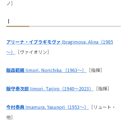
ノ］
I
アリーナ・イブラギモヴァ
Ibragimova, Alina（1985
～）
［ヴァイオリン］
飯森範親
Iimori, Norichika （1963～）
［指揮］
飯守泰次郎
Iimori, Taijiro（1940～2023）
［指揮］
今村泰典
Imamura, Yasunori（1953～）
［リュート・
他］