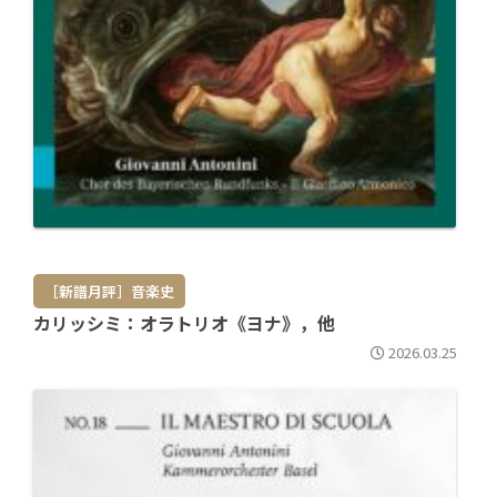
［新譜月評］音楽史
カリッシミ：オラトリオ《ヨナ》，他
2026.03.25