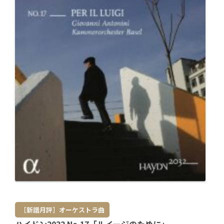
［新譜月評］オーケストラ曲