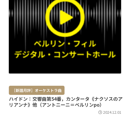
［新譜月評］オーケストラ曲
ハイドン：交響曲第54番，カンタータ《ナクソスのア
リアンナ》他（アントニーニ＝ベルリンpo）
2024.12.01