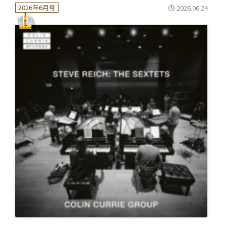
2026年6月号
2026.06.24