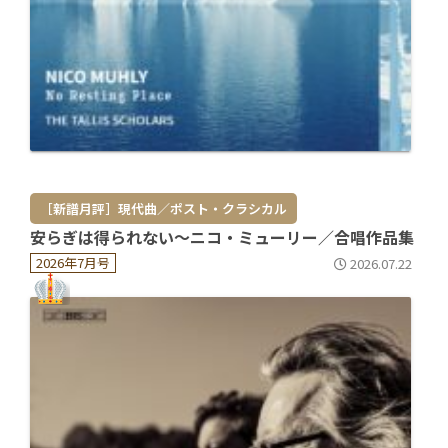
［新譜月評］現代曲／ポスト・クラシカル
安らぎは得られない～ニコ・ミューリー／合唱作品集
2026年7月号
2026.07.22