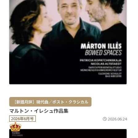
［新譜月評］現代曲／ポスト・クラシカル
マルトン・イレシュ作品集
2026年6月号
2026.06.24