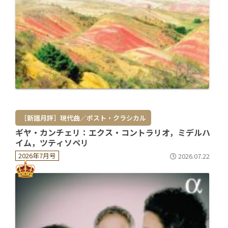
［新譜月評］現代曲／ポスト・クラシカル
ギヤ・カンチェリ：エクス・コントラリオ，ミデルハ
イム，ツティソペリ
2026年7月号
2026.07.22