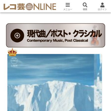
メニュー
検索
ログイン