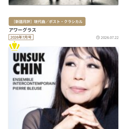
［新譜月評］現代曲／ポスト・クラシカル
アワーグラス
2026年7月号
2026.07.22