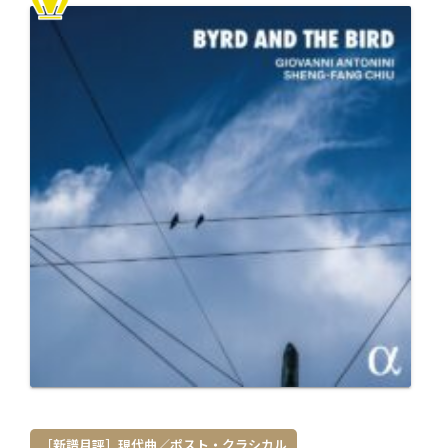
［新譜月評］現代曲／ポスト・クラシカル