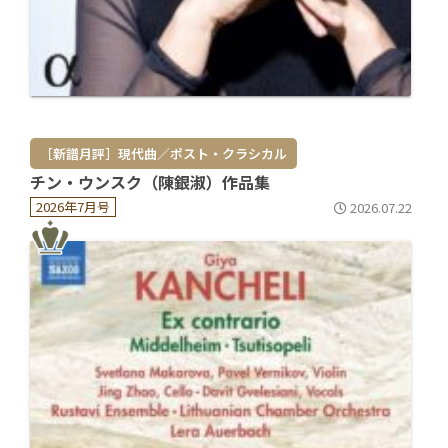
［新譜月評］現代曲／ポスト・クラシカル
チン・ウンスク（陳銀淑）作品集
2026年7月号
2026.07.22