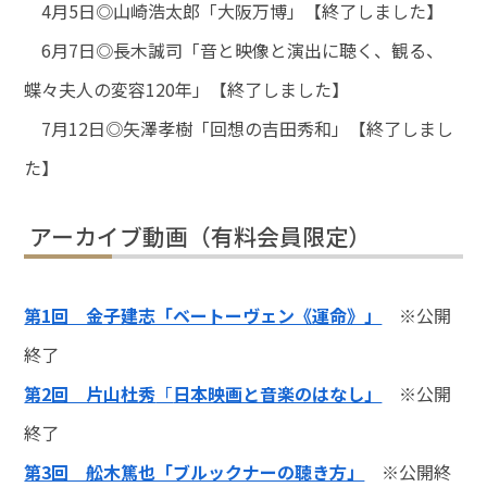
4月5日◎山崎浩太郎「大阪万博」【終了しました】
6月7日◎長木誠司「音と映像と演出に聴く、観る、
蝶々夫人の変容120年」【終了しました】
7月12日◎矢澤孝樹「回想の吉田秀和」【終了しまし
た】
アーカイブ動画（有料会員限定）
第1回 金子建志「ベートーヴェン《運命》」
※公開
終了
第2回 片山杜秀
「
日本映画と音楽のはなし」
※公開
終了
第3回 舩木篤也「ブルックナーの聴き方」
※公開終