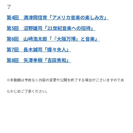
了
第4回 満津岡信育「アメリカ音楽の楽しみ方」
第5回 沼野雄司「21世紀音楽への招待」
第6回 山崎浩太郎「『大阪万博』と音楽」
第7回 長木誠司「蝶々夫人」
第8回 矢澤孝樹「吉田秀和」
※本動画は予告なく内容の変更や公開を終了する場合がございますのであ
らかじめご
了承
ください。