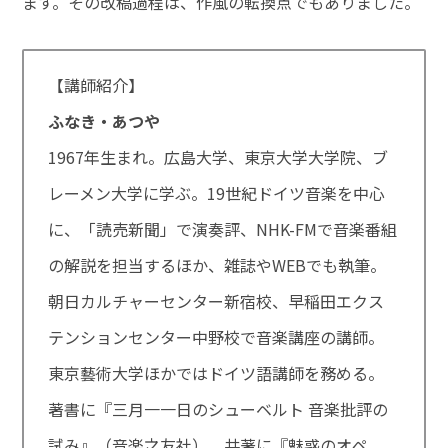
ます。その改稿過程は、作風の転換点でもありました。
【講師紹介】
ふなき・あつや
1967年生まれ。広島大学、東京大学大学院、ブ
レーメン大学に学ぶ。19世紀ドイツ音楽を中心
に、「読売新聞」で演奏評、NHK-FMで音楽番組
の解説を担当するほか、雑誌やWEBでも執筆。
朝日カルチャーセンター新宿校、早稲田エクス
テンションセンター中野校で音楽講座の講師。
東京藝術大学ほかではドイツ語講師を務める。
著書に『三月一一日のシューベルト 音楽批評の
試み』（音楽之友社）、共著に『魅惑のオペ