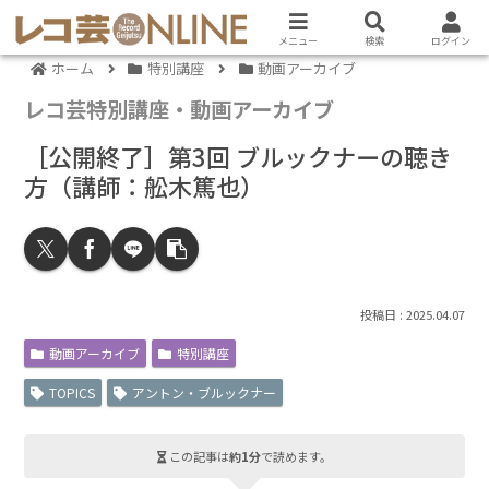
メニュー
検索
ログイン
ホーム
特別講座
動画アーカイブ
レコ芸特別講座・動画アーカイブ
［公開終了］第3回 ブルックナーの聴き
方（講師：舩木篤也）
2025.04.07
動画アーカイブ
特別講座
TOPICS
アントン・ブルックナー
この記事は
約1分
で読めます。