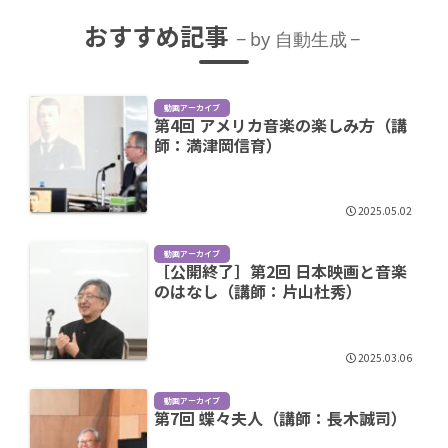
おすすめ記事
by 自動生成
動画アーカイブ
第4回 アメリカ音楽の楽しみ方（講
師：満津岡信育）
2025.05.02
動画アーカイブ
［公開終了］第2回 日本映画と音楽
のはなし（講師：片山杜秀）
2025.03.06
動画アーカイブ
第7回 蝶々夫人（講師：長木誠司）