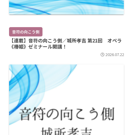
音符の向こう側
【連載】音符の向こう側／城所孝吉 第21回 オペラ
《椿姫》ゼミナール開講！
2026.07.22