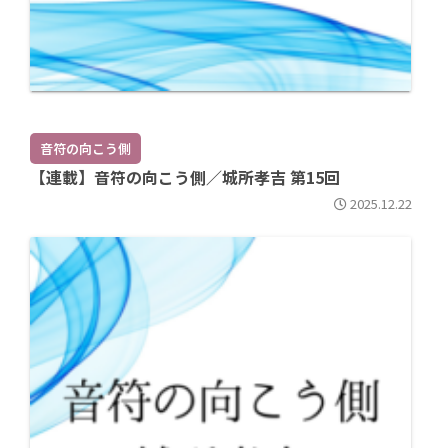
音符の向こう側
【連載】音符の向こう側／城所孝吉 第15回
2025.12.22