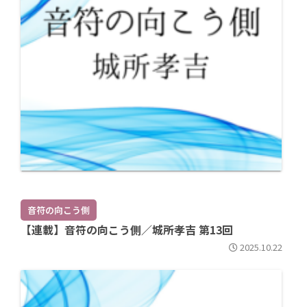
音符の向こう側
【連載】音符の向こう側／城所孝吉 第13回
2025.10.22