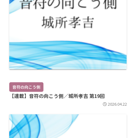
音符の向こう側
【連載】音符の向こう側／城所孝吉 第19回
2026.04.22