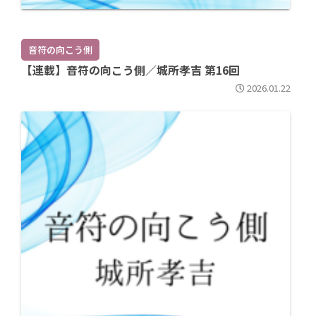
音符の向こう側
【連載】音符の向こう側／城所孝吉 第16回
2026.01.22