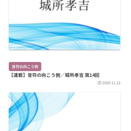
音符の向こう側
【連載】音符の向こう側／城所孝吉 第14回
2025.11.22