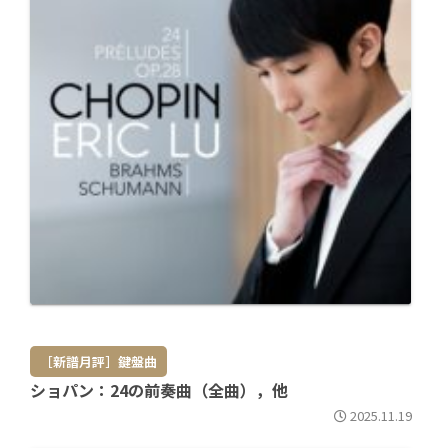
［新譜月評］鍵盤曲
ショパン：24の前奏曲（全曲），他
2025.11.19