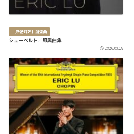
［新譜月評］鍵盤曲
シューベルト／即興曲集
2026.03.18