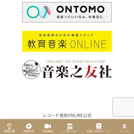
レコード芸術ONLINE公式
新着記事
新譜月評
特別講座
レコ芸ｱｰｶｲﾌﾞ
記事＆月評ﾗｲﾌﾞﾗﾘｰ
トップへ