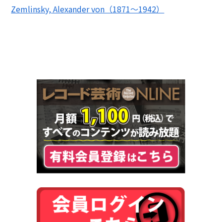
Zemlinsky, Alexander von（1871～1942）