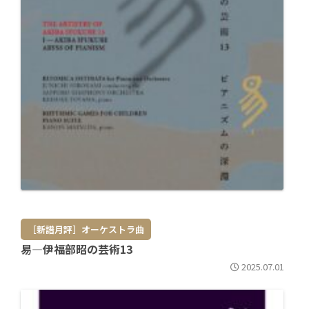
［新譜月評］オーケストラ曲
易―伊福部昭の芸術13
2025.07.01