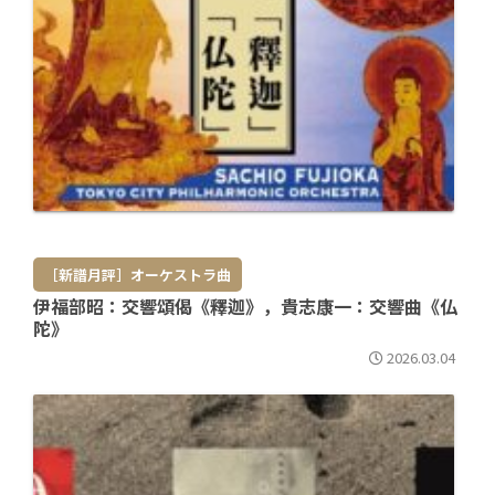
［新譜月評］オーケストラ曲
伊福部昭：交響頌偈《釋迦》，貴志康一：交響曲《仏
陀》
2026.03.04