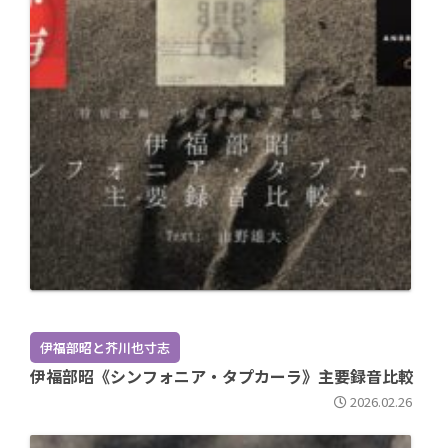
伊福部昭と芥川也寸志
伊福部昭《シンフォニア・タプカーラ》主要録音比較
2026.02.26