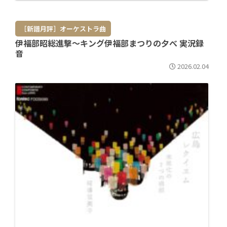
［新譜月評］オーケストラ曲
伊福部昭総進撃～キング伊福部まつりの夕べ 実況録
音
2026.02.04