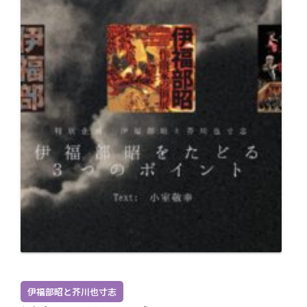
伊福部昭と芥川也寸志