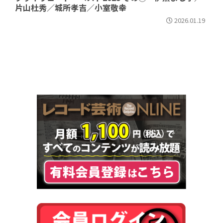
片山杜秀／城所孝吉／小室敬幸
2026.01.19