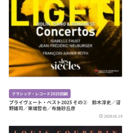
クラシック・レコード2025回顧
プライヴェート・ベスト2025 その② 鈴木淳史／沼
野雄司／東端哲也／布施砂丘彦
2026.01.19