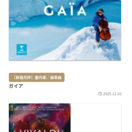
［新譜月評］室内楽／器楽曲
ガイア
2025.12.10