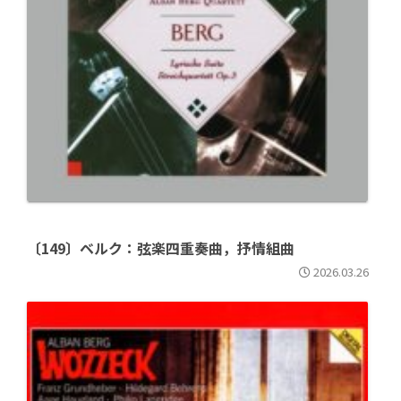
〔149〕ベルク：弦楽四重奏曲，抒情組曲
2026.03.26