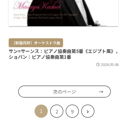
［新譜月評］オーケストラ曲
サン=サーンス：ピアノ協奏曲第5番《エジプト風》，
ショパン：ピアノ協奏曲第1番
2026.05.06
次のページ
1
次
2
9
へ