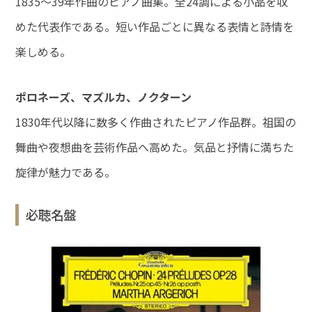
1835～39年作曲のピアノ曲集。全24調による小品を収
めた代表作である。短い作品ごとに異なる表情と詩情を
楽しめる。
ポロネーズ、マズルカ、ノクターン
1830年代以降に数多く作曲されたピアノ作品群。祖国の
舞曲や夜想曲を芸術作品へ高めた。気品と抒情に満ちた
旋律が魅力である。
必聴名盤