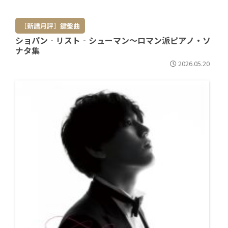
［新譜月評］鍵盤曲
ショパン‐リスト‐シューマン～ロマン派ピアノ・ソ
ナタ集
2026.05.20