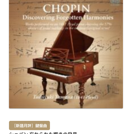
［新譜月評］鍵盤曲