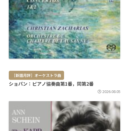
［新譜月評］オーケストラ曲
ショパン：ピアノ協奏曲第1番，同第2番
2026.08.05