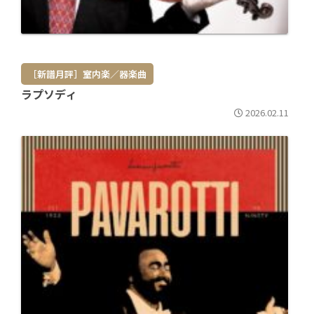
［新譜月評］室内楽／器楽曲
ラプソディ
2026.02.11