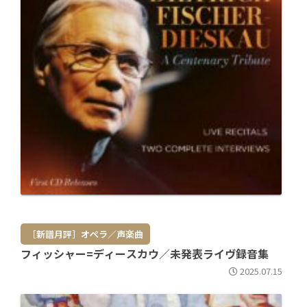
［新譜月評］オペラ／声楽曲
フィッシャー=ディースカウ／未発表ライヴ録音集
2025.07.15