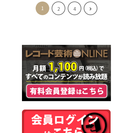
1
次
2
4
へ