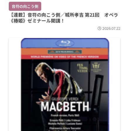
音符の向こう側
【連載】音符の向こう側／城所孝吉 第21回 オペラ
《椿姫》ゼミナール開講！
2026.07.22