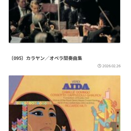
〔095〕カラヤン／オペラ間奏曲集
2026.02.26