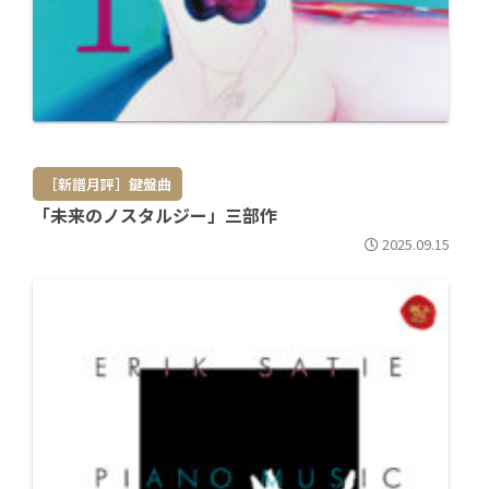
［新譜月評］鍵盤曲
「未来のノスタルジー」三部作
2025.09.15