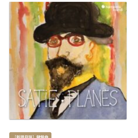
［新譜月評］鍵盤曲