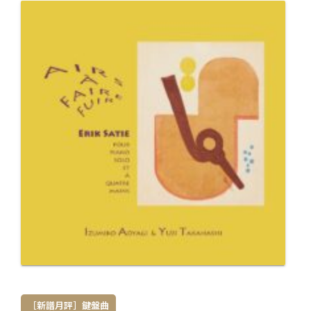
［新譜月評］鍵盤曲