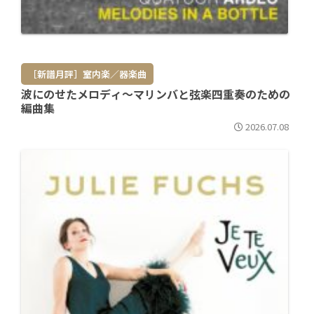
［新譜月評］室内楽／器楽曲
波にのせたメロディ～マリンバと弦楽四重奏のための
編曲集
2026.07.08