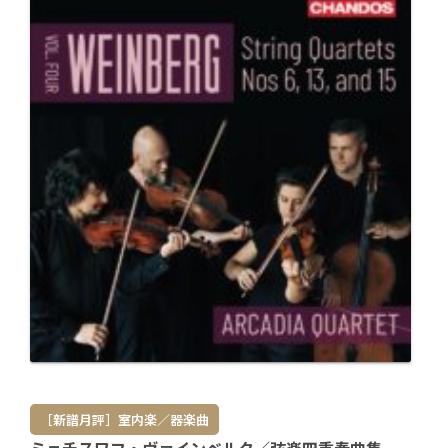
［新譜月評］室内楽／器楽曲