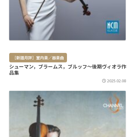
［新譜月評］室内楽／器楽曲
シューマン，ブラームス，ブルッフ～後期ヴィオラ作
品集
2025.02.08