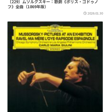
〔229〕ムソルグスキー：歌劇《ボリス・ゴドゥノ
フ》全曲（1869年版）
2026.01.30