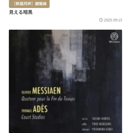
［新譜月評］鍵盤曲
見える暗黒
2025.09.15