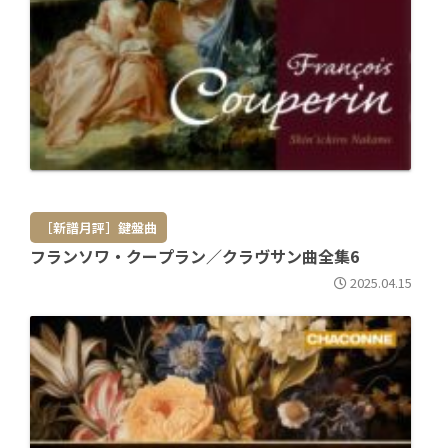
［新譜月評］鍵盤曲
フランソワ・クープラン／クラヴサン曲全集6
2025.04.15