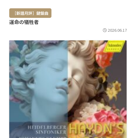
［新譜月評］鍵盤曲
運命の犠牲者
2026.06.17