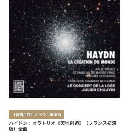
［新譜月評］オペラ／声楽曲
ハイドン：オラトリオ《天地創造》（フランス初演
版）全曲