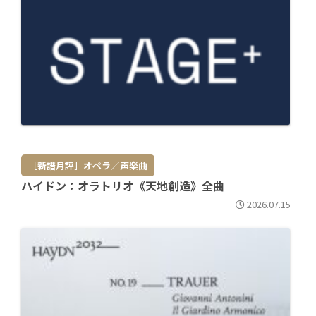
［新譜月評］オペラ／声楽曲
ハイドン：オラトリオ《天地創造》全曲
2026.07.15