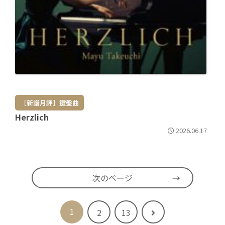
［新譜月評］鍵盤曲
Herzlich
2026.06.17
次のページ
1
次
2
13