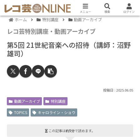
メニュー
検索
ログイン
ホーム
特別講座
動画アーカイブ
レコ芸特別講座・動画アーカイブ
第5回 21世紀音楽への招待（講師：沼野
雄司）
2025.06.05
動画アーカイブ
特別講座
TOPICS
キャロライン・ショウ
この記事は
約5分
で読めます。