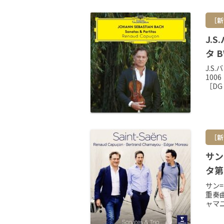
［新
J.
タ B
J.S
100
［DG
［新
サン
タ第
サン
重奏
ャマユ