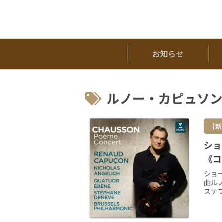
お知らせ
ルノー・カピュソ
［新
ショ
《コ
ショ
曲ル
ステ