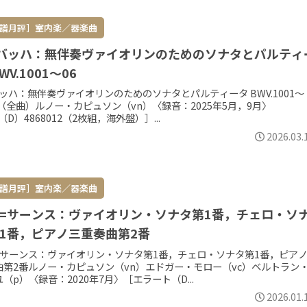
譜月評］室内楽／器楽曲
S.バッハ：無伴奏ヴァイオリンのためのソナタとパルティ
WV.1001～06
.バッハ：無伴奏ヴァイオリンのためのソナタとパルティータ BWV.1001～
6（全曲）ルノー・カピュソン（vn）〈録音：2025年5月，9月〉
（D）4868012（2枚組，海外盤）］...
2026.03.
譜月評］室内楽／器楽曲
=サーンス：ヴァイオリン・ソナタ第1番，チェロ・ソ
1番，ピアノ三重奏曲第2番
=サーンス：ヴァイオリン・ソナタ第1番，チェロ・ソナタ第1番，ピア
曲第2番ルノー・カピュソン（vn）エドガー・モロー（vc）ベルトラン
（p）〈録音：2020年7月〉［エラート（D...
2026.01.