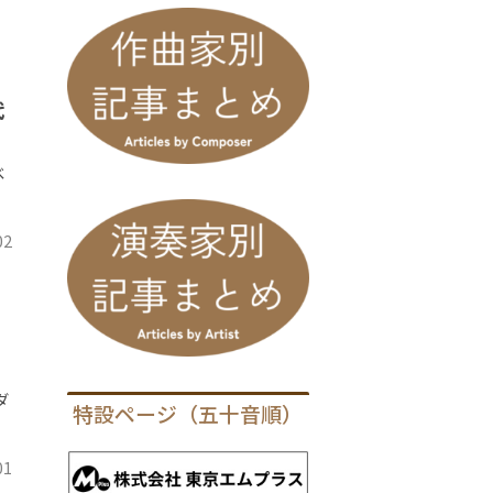
代
べ
02
ダ
特設ページ（五十音順）
01