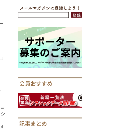
ー
11
会員おすすめ
ナ
ノ三
・シ
記事まとめ
14