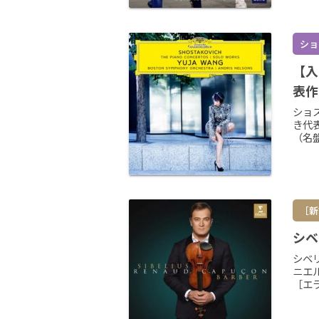
ショ
【入
表作
ショ
き代
（名
［新
シベ
シベ
ニエ
［エラ