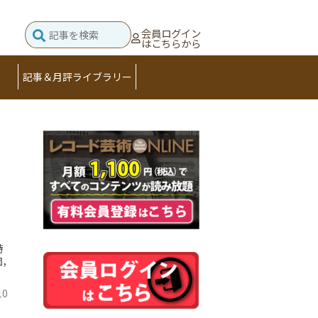
会員ログイン
はこちらから
記事＆月評ライブラリー
詩
団，
10