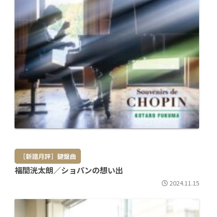
［新譜月評］鍵盤曲
福間洸太朗／ショパンの想い出
2024.11.15