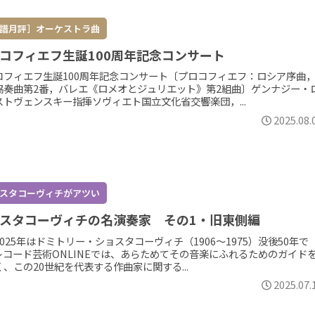
譜月評］オーケストラ曲
コフィエフ生誕100周年記念コンサート
コフィエフ生誕100周年記念コンサート〔プロコフィエフ：ロシア序曲
協奏曲第2番，バレエ《ロメオとジュリエット》第2組曲〕ゲンナジー・
ストヴェンスキー指揮ソヴィエト国立文化省交響楽団，...
2025.08.
スタコーヴィチがアツい
スタコーヴィチの名演奏家 その1・旧東側編
025年はドミトリー・ショスタコーヴィチ（1906～1975）没後50年で
レコード芸術ONLINEでは、あらためてその音楽にふれるためのガイド
、この20世紀を代表する作曲家に関する...
2025.07.