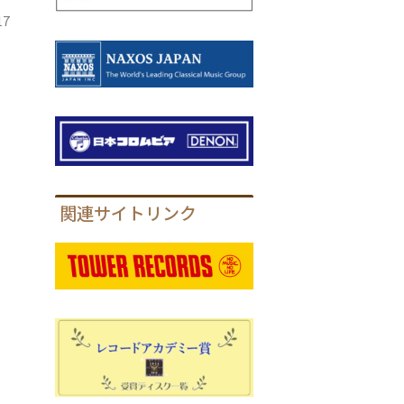
ー
17
し
本
関連サイトリンク