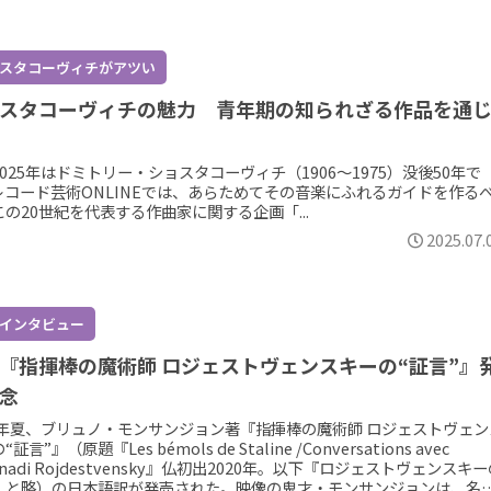
スタコーヴィチがアツい
スタコーヴィチの魅力 青年期の知られざる作品を通
025年はドミトリー・ショスタコーヴィチ（1906～1975）没後50年で
レコード芸術ONLINEでは、あらためてその音楽にふれるガイドを作る
の20世紀を代表する作曲家に関する企画「...
2025.07.
インタビュー
『指揮棒の魔術師 ロジェストヴェンスキーの“証言”』
念
24年夏、ブリュノ・モンサンジョン著『指揮棒の魔術師 ロジェストヴェン
証言”』（原題『Les bémols de Staline /Conversations avec
nnadi Rojdestvensky』仏初出2020年。以下『ロジェストヴェンスキ
』と略）の日本語訳が発売された。映像の鬼才・モンサンジョンは、名