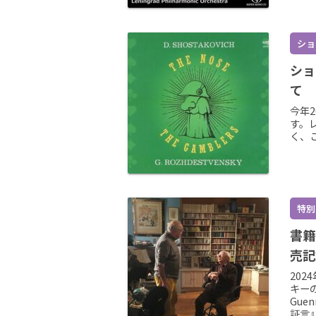
ショ
ショ
て
今年2
す。
く、こ
特別
書籍
売記
20
キーの“
Gue
証言