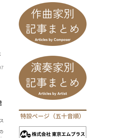
じ
べ
07
発
特設ページ（五十音順）
ス
ーの
指