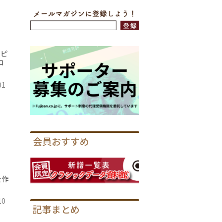
，ピ
ロ
01
会員おすすめ
を作
10
記事まとめ