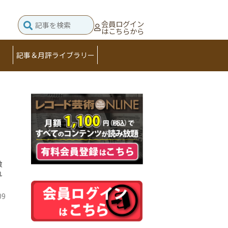
会員ログイン
はこちらから
記事＆月評ライブラリー
徹
れ
09