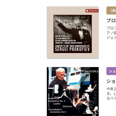
［新
プロ
プロ
アノ
ジェ
ショ
ショ
今年2
す。
るべく