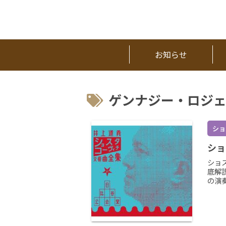
お知らせ
ゲンナジー・ロジ
ショ
ショ
ショ
底解
の演