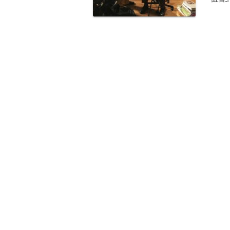
揮者
を制
て新
書に