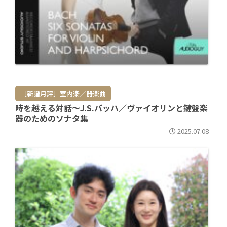
［新譜月評］室内楽／器楽曲
時を越える対話～J.S.バッハ／ヴァイオリンと鍵盤楽
器のためのソナタ集
2025.07.08