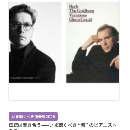
いま聴くべき演奏家2026
伝統は響き合う——いま聴くべき “旬” のピアニスト