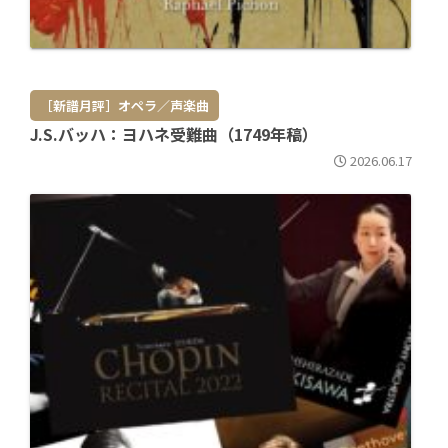
［新譜月評］オペラ／声楽曲
J.S.バッハ：ヨハネ受難曲（1749年稿）
2026.06.17