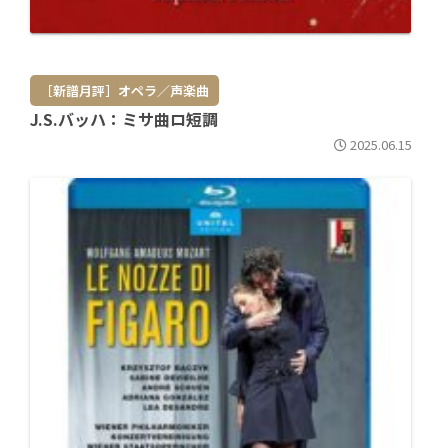
［新譜月評］オペラ／声楽曲
J.S.バッハ：ミサ曲ロ短調
2025.06.15