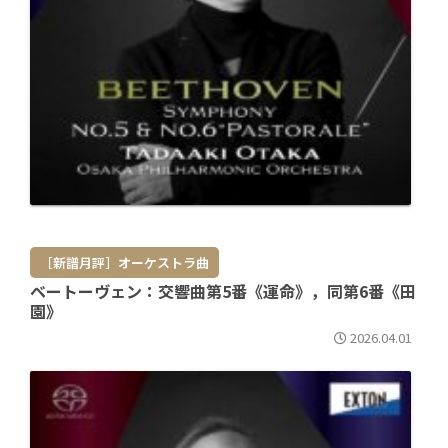
［新譜月評］オーケストラ曲
ベートーヴェン：交響曲第5番《運命》，同第6番《田
園》
2026.04.01