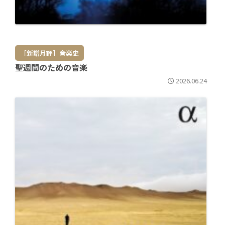
［新譜月評］音楽史
聖週間のための音楽
2026.06.24