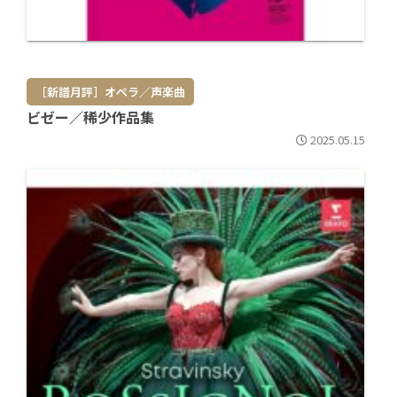
［新譜月評］オペラ／声楽曲
ビゼー／稀少作品集
2025.05.15