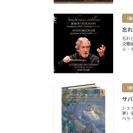
［新
忘れ
忘れ
交響
ル・デ
［新
サバ
シェ
夢》
ペラ・