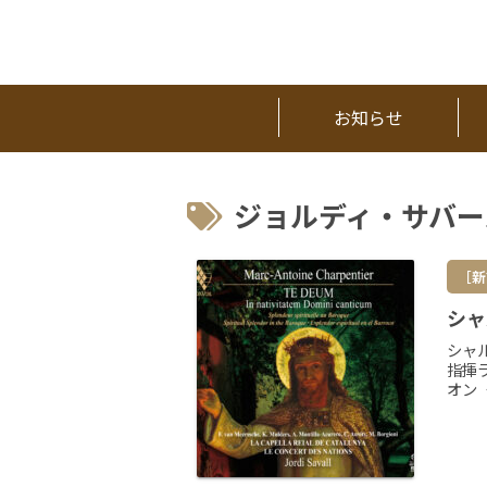
お知らせ
ジョルディ・サバー
［新
シャ
シャ
指揮
オン〈