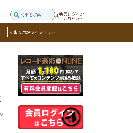
会員ログイン
はこちらから
記事＆月評ライブラリー
ル
シ
22