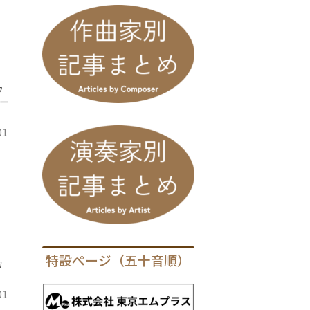
ウ
ー
01
特設ページ（五十音順）
カ
01