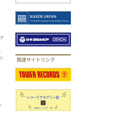
プ
ヴ
レ
01
関連サイトリンク
／
，
，