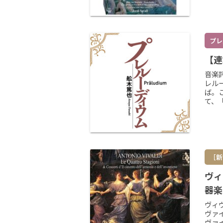
プレ
【連
音楽
レル
ば。
て、
ァー
ムニ
［新
ヴィ
器楽
ヴィ
ヴァ
ヴァ