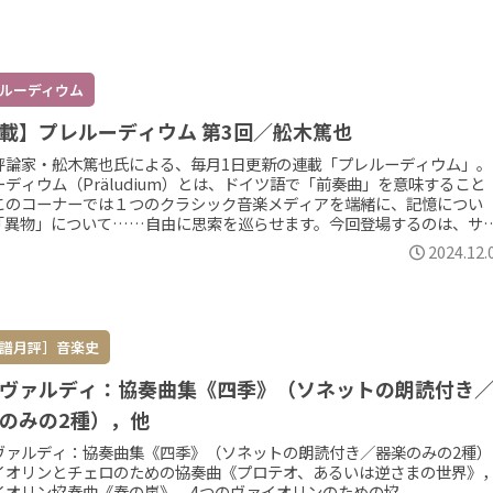
ルーディウム
載】プレルーディウム 第3回／舩木篤也
評論家・舩木篤也氏による、毎月1日更新の連載「プレルーディウム」。
ーディウム（Präludium）とは、ドイツ語で「前奏曲」を意味すること
このコーナーでは１つのクラシック音楽メディアを端緒に、記憶につい
「異物」について……自由に思索を巡らせます。今回登場するのは、サ
ル×ル・コンセール・デ・ナシオンによる、ベートーヴェン《ミサ・ソ
2024.12.
ス》を収めた注目盤です。
譜月評］音楽史
ヴァルディ：協奏曲集《四季》（ソネットの朗読付き
のみの2種），他
ヴァルディ：協奏曲集《四季》（ソネットの朗読付き／器楽のみの2種）
イオリンとチェロのための協奏曲《プロテオ、あるいは逆さまの世界》
イオリン協奏曲《春の嵐》，4つのヴァイオリンのための協...