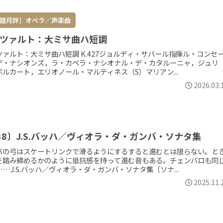
譜月評］オペラ／声楽曲
ツァルト：大ミサ曲ハ短調
ツァルト：大ミサ曲ハ短調 K.427ジョルディ・サバール指揮ル・コンセ
デ・ナシオンズ，ラ・カペラ・ナシオナル・デ・カタルーニャ，ジュリ
ボルカート，エリオノール・マルティネス（S）マリアン...
2026.03.
38〕J.S.バッハ／ヴィオラ・ダ・ガンバ・ソナタ集
バの弓はスケートリンクで滑るようにするすると進むとは限らない。と
を踏み締めるかのように抵抗感を持って進む音もある。チェンバロも同
…J.S.バッハ／ヴィオラ・ダ・ガンバ・ソナタ集〔ソナ...
2025.11.