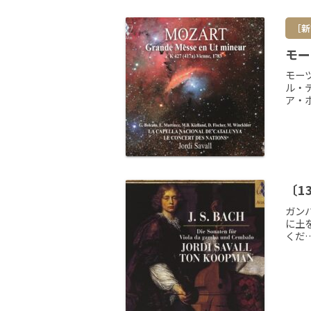
［新
モー
モー
ル・
ア・
〔1
ガン
に土
くだ…