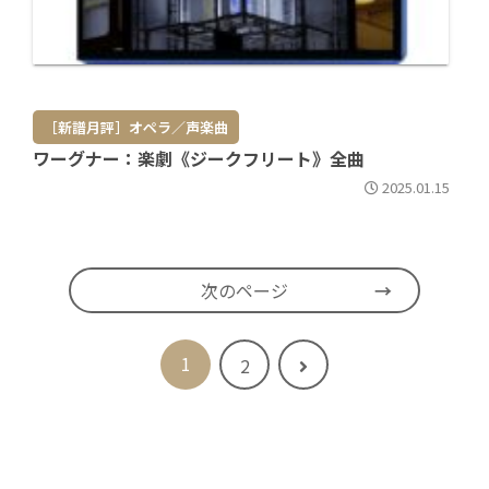
［新譜月評］オペラ／声楽曲
ワーグナー：楽劇《ジークフリート》全曲
2025.01.15
次のページ
1
次
2
へ