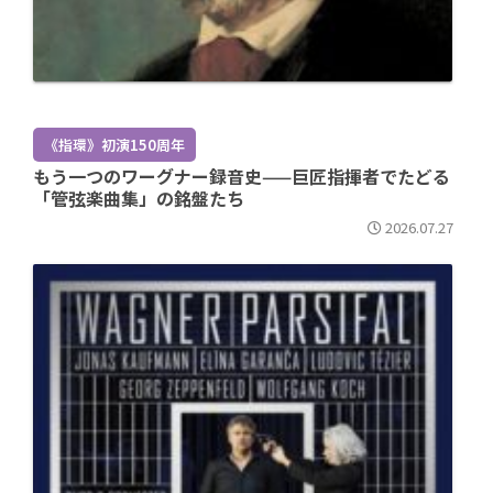
《指環》初演150周年
もう一つのワーグナー録音史——巨匠指揮者でたどる
「管弦楽曲集」の銘盤たち
2026.07.27