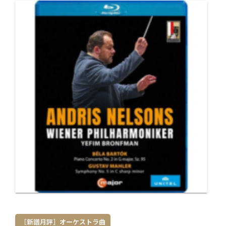
［新譜月評］オーケストラ曲