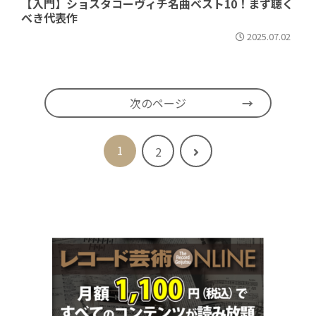
【入門】ショスタコーヴィチ名曲ベスト10！まず聴く
べき代表作
2025.07.02
次のページ
1
次
2
へ