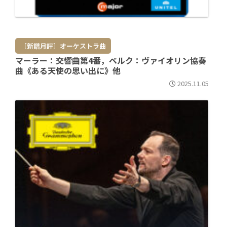
［新譜月評］オーケストラ曲
マーラー：交響曲第4番，ベルク：ヴァイオリン協奏
曲《ある天使の思い出に》他
2025.11.05