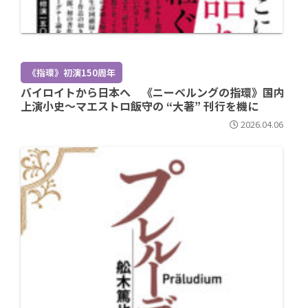
《指環》初演150周年
バイロイトから日本へ 《ニーベルングの指環》国内
上演小史～マエストロ飯守の “大著” 刊行を機に
2026.04.06