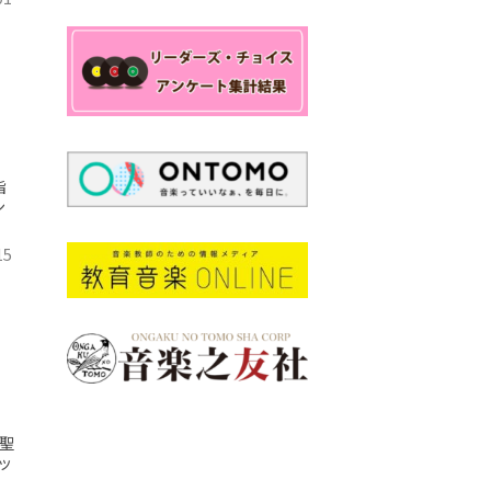
指
シ
15
聖
ッ