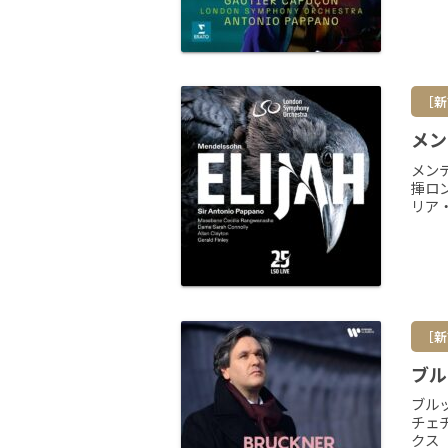
［新
メン
メン
揮ロ
リア
［新
ブル
ブル
チェ
クス（