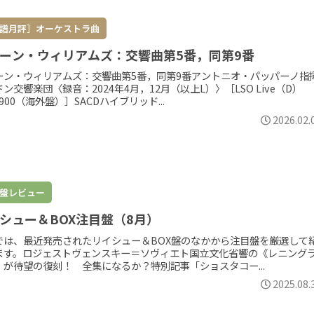
譜月評］オーケストラ曲
ーン・ウィリアムズ：交響曲第5番，同第9番
ーン・ウィリアムズ：交響曲第5番，同第9番アントニオ・パッパーノ指
ン交響楽団〈録音：2024年4月，12月（以上L）〉［LSO Live（D）
0900（海外盤）］SACDハイブリッド...
2026.02.
盤レビュー
シュー＆BOX注目盤（8月）
では、最近発売されたリイシュー＆BOX盤のなかから注目盤を厳選して
ます。ロジェストヴェンスキー＝ソヴィエト国立文化省響の《レニング
》が待望の復刻！ 全集になるか？特別記事「ショスタコー...
2025.08.