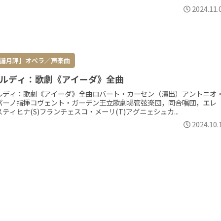
2024.11.
譜月評］オペラ／声楽曲
ルディ：歌劇《アイーダ》全曲
ルディ：歌劇《アイーダ》全曲ロバート・カーセン（演出）アントニオ
パーノ指揮コヴェント・ガーデン王立歌劇場管弦楽団，同合唱団，エレ
ティヒナ(S)フランチェスコ・メーリ(T)アグニェシュカ...
2024.10.