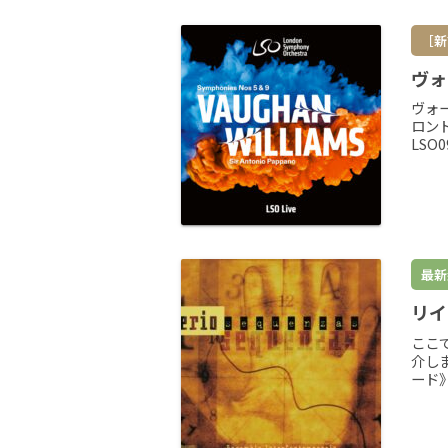
［新
ヴォ
ヴォ
ロンド
LSO
最新
リイ
ここ
介し
ード