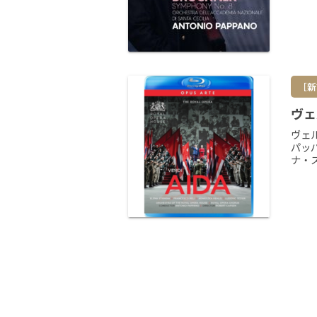
［新
ヴェ
ヴェ
パッ
ナ・ス