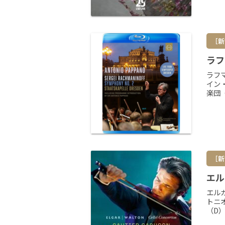
［新
ラフ
ラフ
イン
楽団〈
［新
エル
エル
トニ
（D）