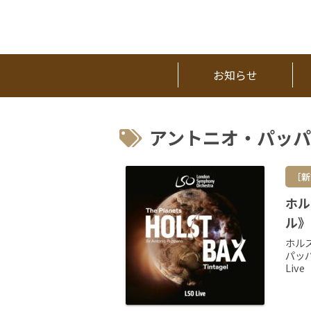
お知らせ
アントニオ・パッパ
［新
ホル
ル》
ホル
パッ
Liv