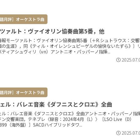
譜月評］オーケストラ曲
ツァルト：ヴァイオリン協奏曲第5番，他
情報モーツァルト：ヴァイオリン協奏曲第5番〔＋R.シュトラウス：交響
雄の生涯》，同《ティル・オイレンシュピーゲルの愉快ないたずら》〕
バティアシュヴィリ（vn）アントニオ・パッパーノ指揮...
2025.07.
譜月評］オーケストラ曲
ェル：バレエ音楽《ダフニスとクロエ》全曲
ェル：バレエ音楽《ダフニスとクロエ》全曲アントニオ・パッパーノ指
ン交響楽団，テネブレ〈録音：2024年4月（L）〉［LSO Live（D）
0899（海外盤）］SACDハイブリッドタワ...
2025.07.