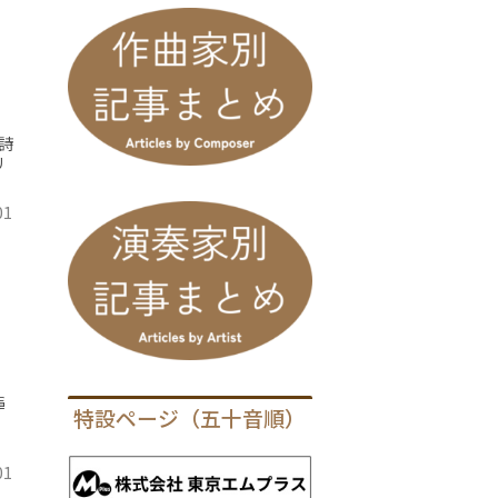
詩
リ
01
揮
特設ページ（五十音順）
01