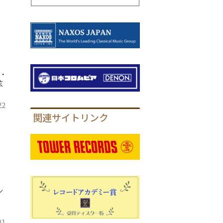
・
弦
22
関連サイトリンク
ン
01