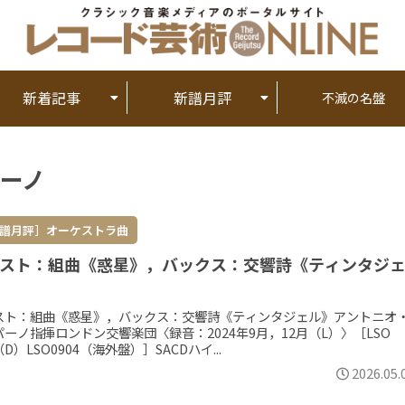
新着記事
新譜月評
不滅の名盤
ーノ
譜月評］オーケストラ曲
スト：組曲《惑星》，バックス：交響詩《ティンタジ
スト：組曲《惑星》，バックス：交響詩《ティンタジェル》アントニオ
パーノ指揮ロンドン交響楽団〈録音：2024年9月，12月（L）〉［LSO
e（D）LSO0904（海外盤）］SACDハイ...
2026.05.