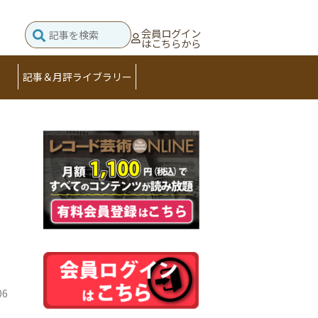
会員ログイン
はこちらから
記事＆月評ライブラリー
ェ
・
06