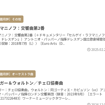
譜月評］その他
マニノフ：交響曲第2番
マニノフ：交響曲第2番〔＋ドキュメンタリー『セルゲイ・ラフマニノフ
・ドレスデン』〕アントニオ・パッパーノ指揮ドレスデン国立歌劇場管
収録：2018年7月（L）〉［Euro Arts（D...
2025.02.
譜月評］オーケストラ曲
ガー＆ウォルトン／チェロ協奏曲
ガー：チェロ協奏曲，ウォルトン：同ゴーティエ・カピュソン（vc）ア
オ・パッパーノ指揮ロンドン交響楽団〈録音：2023年9月〉［エラート
2173226483］ワーナーミュージックタワーレ...
2024.12.