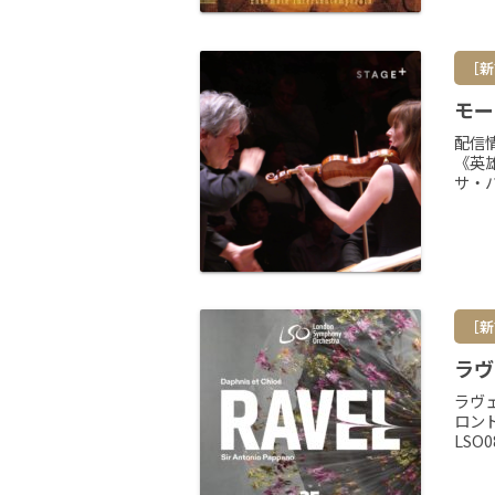
［新
モー
配信
《英
サ・
［新
ラヴ
ラヴ
ロンド
LSO