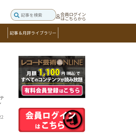
会員ログイン
はこちらから
記事＆月評ライブラリー
ッテ
ン
22