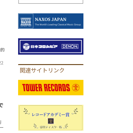
。
論的
22
関連サイトリンク
で
術
ー