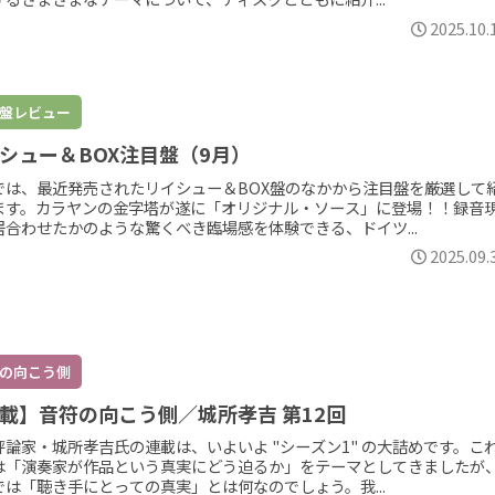
2025.10.
盤レビュー
シュー＆BOX注目盤（9月）
では、最近発売されたリイシュー＆BOX盤のなかから注目盤を厳選して
ます。カラヤンの金字塔が遂に「オリジナル・ソース」に登場！！録音
居合わせたかのような驚くべき臨場感を体験できる、ドイツ...
2025.09.
の向こう側
載】音符の向こう側／城所孝吉 第12回
評論家・城所孝吉氏の連載は、いよいよ "シーズン1" の大詰めです。こ
は「演奏家が作品という真実にどう迫るか」をテーマとしてきましたが
では「聴き手にとっての真実」とは何なのでしょう。我...