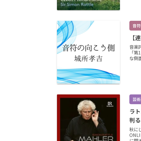
音符
【連
音楽
「第
な側
芸術
ラト
判る
秋に
ON
に関