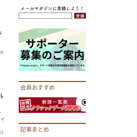
揮
〉
28
会員おすすめ
ル
イ
サイ
記事まとめ
03