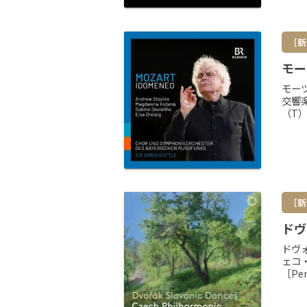
［新
モー
モー
交響
（T
［新
ドヴ
ドヴ
ェコ
［Pe