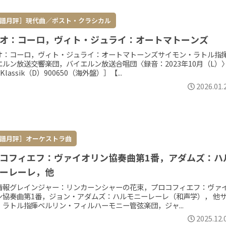
譜月評］現代曲／ポスト・クラシカル
オ：コーロ，ヴィト・ジュライ：オートマトーンズ
オ：コーロ，ヴィト・ジュライ：オートマトーンズサイモン・ラトル指
エルン放送交響楽団，バイエルン放送合唱団〈録音：2023年10月（L）
 Klassik（D）900650（海外盤）］【...
2026.01.
譜月評］オーケストラ曲
コフィエフ：ヴァイオリン協奏曲第1番，アダムズ：ハ
ーレーレ，他
情報グレインジャー：リンカーンシャーの花束，プロコフィエフ：ヴァ
ン協奏曲第1番，ジョン・アダムズ：ハルモニーレーレ（和声学）， 他
・ラトル指揮ベルリン・フィルハーモニー管弦楽団，ジャ...
2025.12.