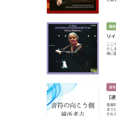
最新
リイ
ここ
介し
場に
音符
【連
音楽
まで
それ