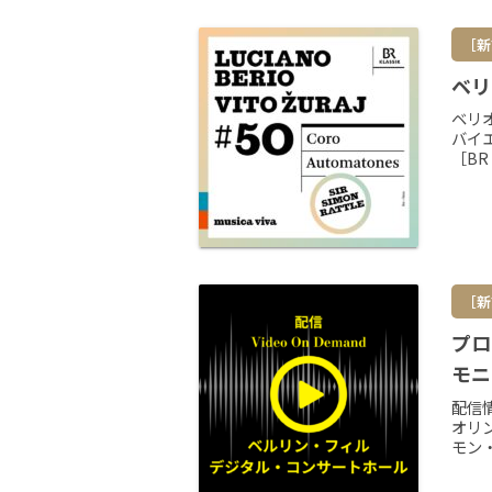
［新
ベリ
ベリ
バイ
［BR
［新
プロ
モニ
配信
オリ
モン