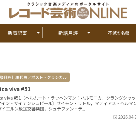
新着記事
新譜月評
不滅の名盤
譜月評］現代曲／ポスト・クラシカル
ica viva #51
ica viva #51〔ヘルムート・ラッヘンマン：ハルモニカ，クラングシャ
マイン・ザイテンシュピール〕サイモン・ラトル，マティアス・ヘルマ
バイエルン放送交響楽団，シュテファン・テ...
2026.04.