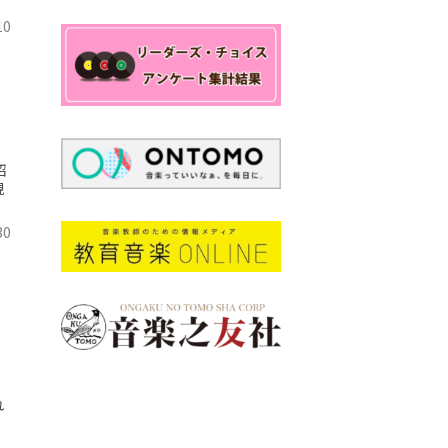
10
紹
現
30
れ
、