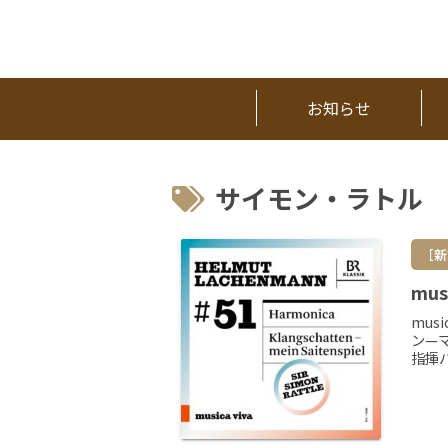
お知らせ
サイモン・ラトル
［新
mus
mus
ン—
指揮