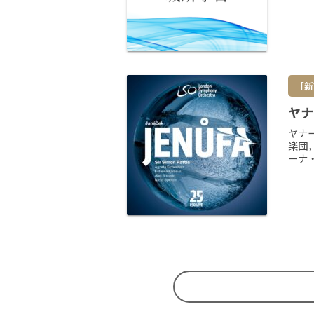
［新
ヤナ
ヤナ
楽団
ーナ