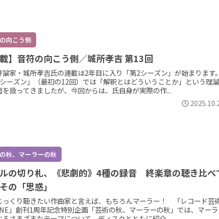
の向こう側
載】音符の向こう側／城所孝吉 第13回
評論家・城所孝吉氏の連載は2年目に入り「第2シーズン」が始まります
1シーズン」（最初の12回）では「解釈とはどういうことか」という理
面を扱ってきましたが、今回からは、氏自身が実際の作...
2025.10.
の秋、マーラーの秋
ルの切り札、《悲劇的》4種の録音 終楽章の聴き比べ
その「思惑」
じっくり聴きたい作曲家と言えば、もちろんマーラー！ 「レコード芸
LINE」創刊1周年記念特別企画「芸術の秋、マーラーの秋」では、マーラ
するさまざまなテーマについて、ディスクとともに紹介...