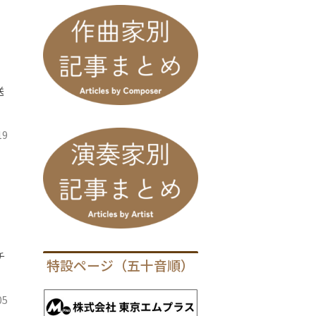
送
19
チ
特設ページ（五十音順）
05