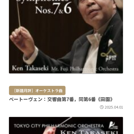
［新譜月評］オーケストラ曲
ベートーヴェン：交響曲第7番，同第6番《田園》
2025.04.01