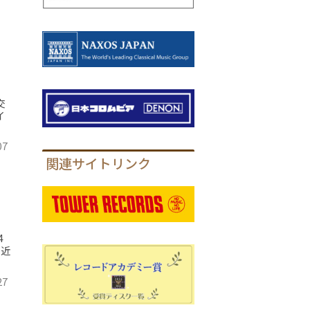
交
イ
07
関連サイトリンク
4
ツ近
27