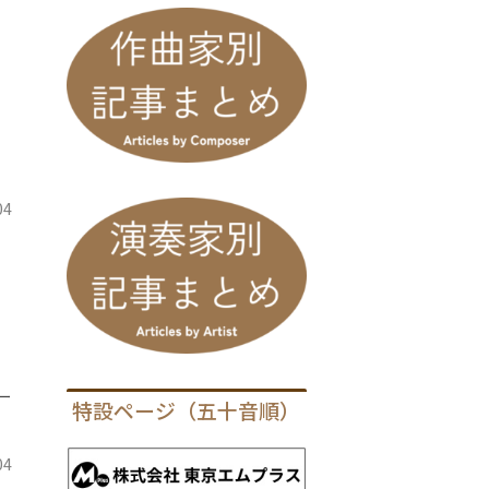
：
04
ー
特設ページ（五十音順）
04