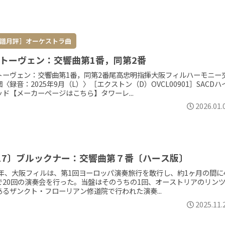
譜月評］オーケストラ曲
トーヴェン：交響曲第1番，同第2番
トーヴェン：交響曲第1番，同第2番尾高忠明指揮大阪フィルハーモニー
〈録音：2025年9月（L）〉［エクストン（D）OVCL00901］SACDハ
ッド【メーカーページはこちら】タワーレ...
2026.01.
17〕ブルックナー：交響曲第７番〔ハース版〕
75年、大阪フィルは、第1回ヨーロッパ演奏旅行を敢行し、約1ヶ月の間に
で20回の演奏会を行った。当盤はそのうちの1回、オーストリアのリン
あるザンクト・フローリアン修道院で行われた演奏...
2025.11.