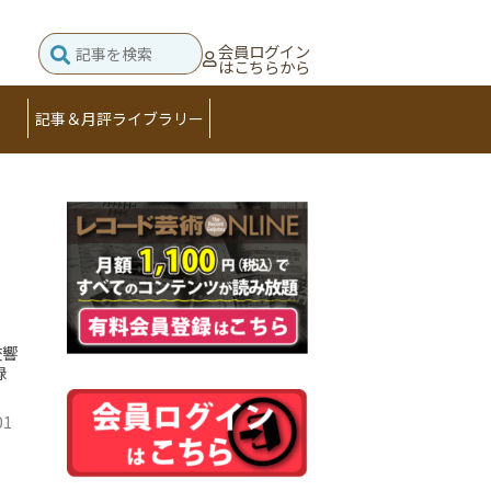
会員ログイン
はこちらから
記事＆月評ライブラリー
交響
録
01