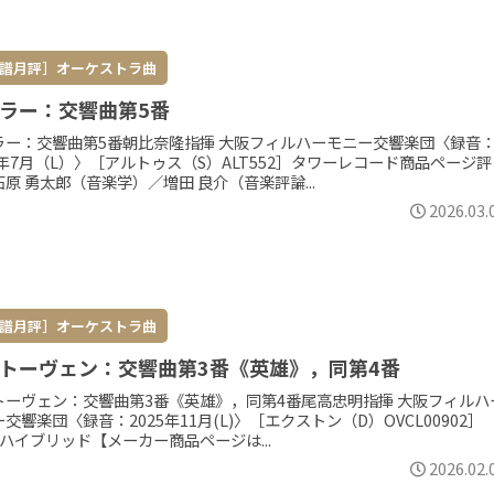
譜月評］オーケストラ曲
ラー：交響曲第5番
ラー：交響曲第5番朝比奈隆指揮 大阪フィルハーモニー交響楽団〈録音
0年7月（L）〉［アルトゥス（S）ALT552］タワーレコード商品ページ評
原 勇太郎（音楽学）／増田 良介（音楽評論...
2026.03.
譜月評］オーケストラ曲
トーヴェン：交響曲第3番《英雄》，同第4番
トーヴェン：交響曲第3番《英雄》，同第4番尾高忠明指揮 大阪フィルハ
交響楽団〈録音：2025年11月(L)〉［エクストン（D）OVCL00902］
Dハイブリッド【メーカー商品ページは...
2026.02.