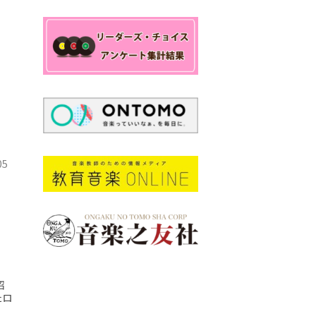
05
紹
たロ