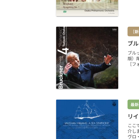
［新
ブル
ブル
版）
［フォ
最新
リイ
ここ
介し
ヴロ・