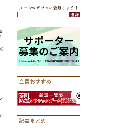
交
イ
06
会員おすすめ
フ
01
記事まとめ