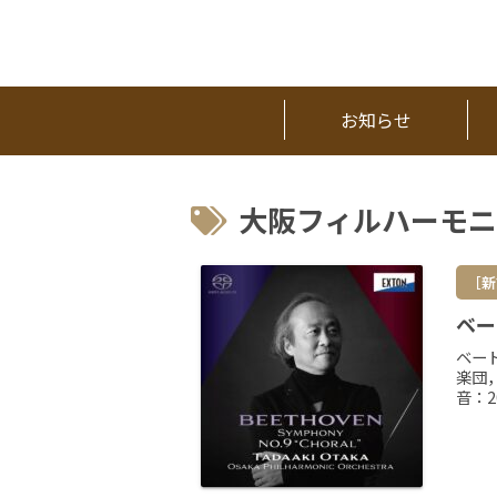
お知らせ
大阪フィルハーモ
［新
ベー
ベー
楽団
音：2