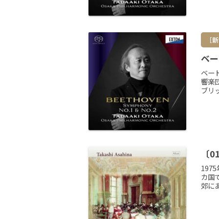
［新
ベー
ベー
響楽団
ブリ
〔0
19
カ国
郊に