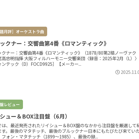
譜月評］オーケストラ曲
ックナー：交響曲第4番《ロマンティック》
ックナー：交響曲第4番《ロマンティック》（1878/80第2稿ノーヴァク
尾高忠明指揮 大阪フィルハーモニー交響楽団〈録音：2025年2月（L）〉
ンテック（D）FOCD9925］【メーカー...
2025.11.
盤レビュー
シュー＆BOX注目盤（6月）
では、最近発売されたリイシュー＆BOX盤のなかから注目盤を厳選して
ます。最後のマタチッチ、最後のブルックナー日本にもたびたび来てい
フォン・マタチッチ（1899～1985）、最後の録...