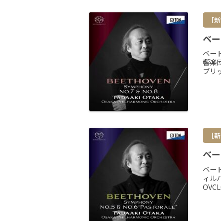
［新
ベー
ベー
響楽団
ブリ
［新
ベー
ベー
ィル
OVC