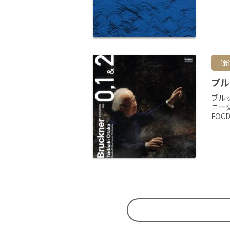
［新
ブル
ブル
ニー
FOC