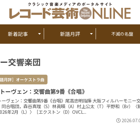
新着記事
新譜月評
不滅の名盤
ニー交響楽団
譜月評］オーケストラ曲
トーヴェン：交響曲第9番《合唱》
トーヴェン：交響曲第9番《合唱》尾高忠明指揮 大阪フィルハーモニー
，同合唱団，森谷真理（S）林眞暎（A）村上公太（T）平野和（Br）〈
026年2月（L）〉［エクストン（D）OVCL...
2026.07.