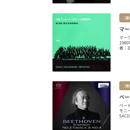
［新
マー
マー
198
者：石
［新
ベー
ベー
モニー
SAC