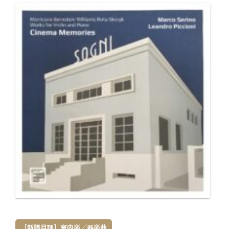
［新譜月評］室内楽／器楽曲