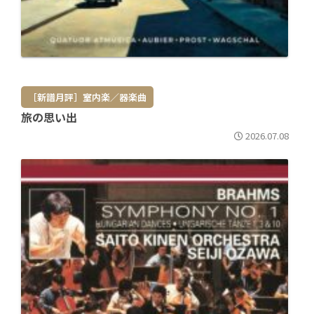
［新譜月評］室内楽／器楽曲
旅の思い出
2026.07.08