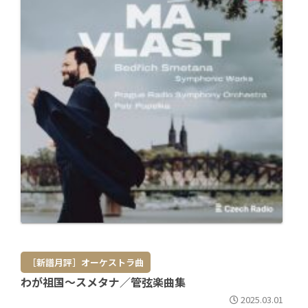
［新譜月評］オーケストラ曲
わが祖国～スメタナ／管弦楽曲集
2025.03.01