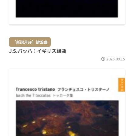
［新譜月評］鍵盤曲
J.S.バッハ：イギリス組曲
2025.09.15