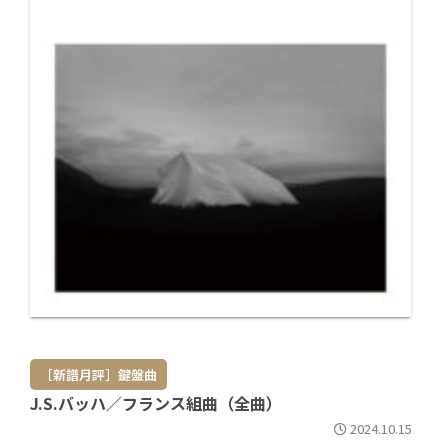
［新譜月評］鍵盤曲
J.S.バッハ／フランス組曲（全曲）
2024.10.15