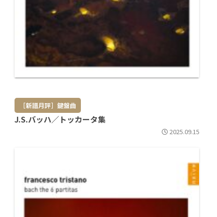
［新譜月評］鍵盤曲
J.S.バッハ／トッカータ集
2025.09.15