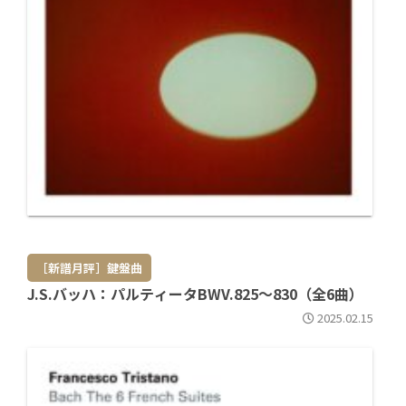
［新譜月評］鍵盤曲
J.S.バッハ：パルティータBWV.825～830（全6曲）
2025.02.15