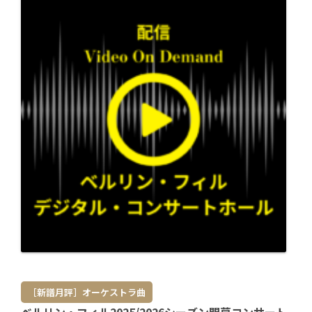
［新譜月評］オーケストラ曲