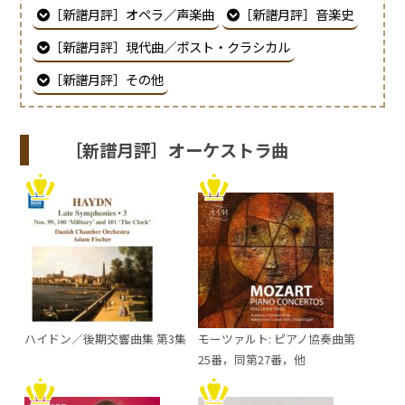
［新譜月評］オペラ／声楽曲
［新譜月評］音楽史
［新譜月評］現代曲／ポスト・クラシカル
［新譜月評］その他
［新譜月評］オーケストラ曲
ハイドン／後期交響曲集 第3集
モーツァルト: ピアノ協奏曲第
25番，同第27番，他