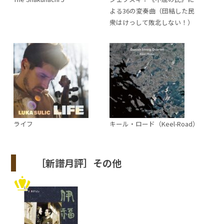
よる36の変奏曲（団結した民
衆はけっして敗北しない！）
ライフ
キール・ロード（Keel-Road）
［新譜月評］その他