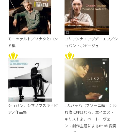
モーツァルト／ソナタとロン
ユリアンナ・アヴデーエワ／シ
ド集
ョパン・ボヤージュ
ショパン，シマノフスキ／ピ
J.S.バッハ（ブゾーニ編）：わ
アノ作品集
れ汝に呼ばわる、主イエス・
キリストよ，ベートーヴェ
ン：創作主題による6つの変奏