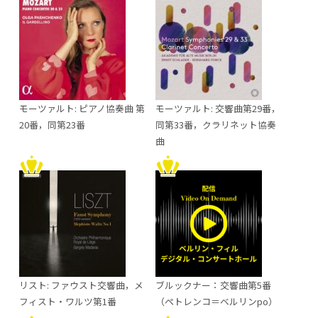
モーツァルト: ピアノ協奏曲 第
モーツァルト: 交響曲第29番，
20番，同第23番
同第33番，クラリネット協奏
曲
リスト: ファウスト交響曲，メ
ブルックナー：交響曲第5番
フィスト・ワルツ第1番
（ペトレンコ＝ベルリンpo）