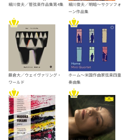
細川俊夫／管弦楽作品集第4集
細川俊夫／明暗～サクソフォ
ーン作品集
藤倉大／ウェイヴァリング・
ホーム～米国作曲家弦楽四重
ワールド
奏曲集