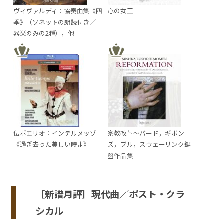
ヴィヴァルディ：協奏曲集《四
心の女王
季》（ソネットの朗読付き／
器楽のみの2種），他
伝ボエリオ：インテルメッゾ
宗教改革～バード，ギボン
《過ぎ去った美しい時よ》
ズ，ブル，スウェーリンク鍵
盤作品集
［新譜月評］現代曲／ポスト・クラ
シカル