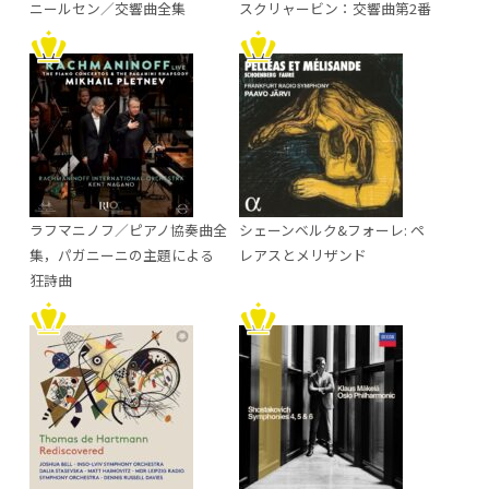
ニールセン／交響曲全集
スクリャービン：交響曲第2番
ラフマニノフ／ピアノ協奏曲全
シェーンベルク&フォーレ: ペ
集，パガニーニの主題による
レアスとメリザンド
狂詩曲