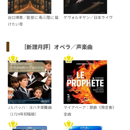
谷口博章／能登に 南三陸に 届
ゲヴォルギヤン／日本ライヴ
けたい音
［新譜月評］オペラ／声楽曲
J.S.バッハ：ヨハネ受難曲
マイアベーア：歌劇《預言者》
（1724年初稿版）
全曲