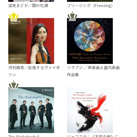
深見まどか／間の礼讃
フリージング（Freezing）
河村絢音／拡張するヴァイオ
ソラブジ ／声楽曲＆室内楽曲
リン
作品集
The Shakuhachi 5
ジェフスキ：《不屈の民》に