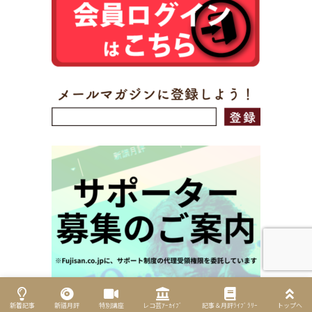
新着記事
新譜月評
特別講座
レコ芸ｱｰｶｲﾌﾞ
記事＆月評ﾗｲﾌﾞﾗﾘｰ
トップへ
記事＆月評ライブラリー