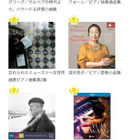
グリーグ／ホルベアの時代よ
フォーレ／ピアノ独奏曲全集
り，バラード＆抒情小曲集
忘れられたミューズⅡ～女性作
深沢亮子／ピアノ愛奏小品集
曲家ピアノ曲集第2集