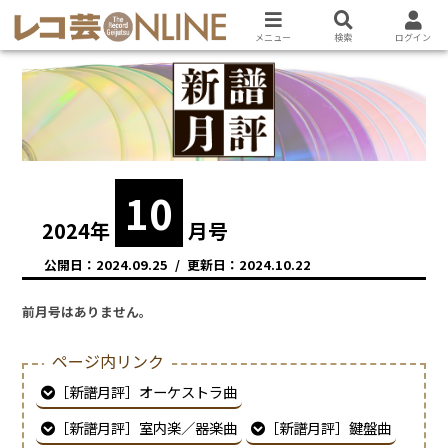
メニュー
検索
ログイン
10
2024
年
月号
2024.09.25
2024.10.22
前月号はありません。
ページ内リンク
［新譜月評］オーケストラ曲
［新譜月評］室内楽／器楽曲
［新譜月評］鍵盤曲