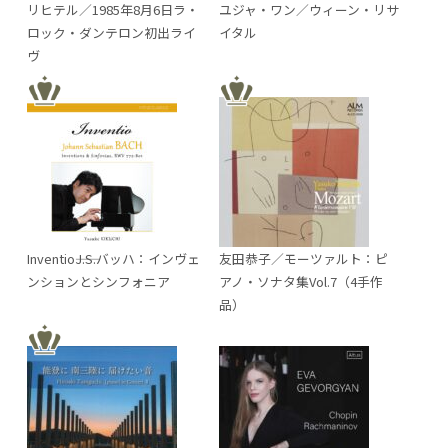
リヒテル／1985年8月6日ラ・
ユジャ・ワン／ウィーン・リサ
ロック・ダンテロン初出ライ
イタル
ヴ
Inventio――J.S.バッハ：インヴェ
友田恭子／モーツァルト：ピ
ンションとシンフォニア
アノ・ソナタ集Vol.7（4手作
品）