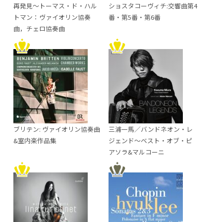
再発見～トーマス・ド・ハル
ショスタコーヴィチ:交響曲第4
トマン：ヴァイオリン協奏
番・第5番・第6番
曲，チェロ協奏曲
ブリテン: ヴァイオリン協奏曲
三浦一馬／バンドネオン・レ
&室内楽作品集
ジェンド～ベスト・オブ・ピ
アソラ&マルコーニ