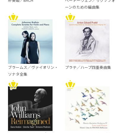
朴葵姫／BACH
ベートーヴェン／サクソフォ
ーンのための編曲集
ブラームス／ヴァイオリン・
プラテ／ハープ四重奏曲集
ソナタ全集