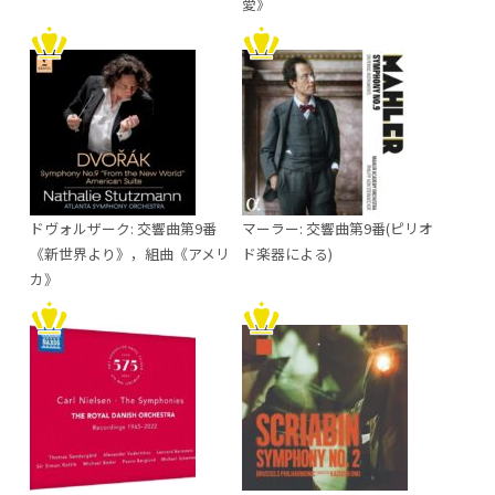
愛》
ドヴォルザーク: 交響曲第9番
マーラー: 交響曲第9番(ピリオ
《新世界より》，組曲《アメリ
ド楽器による)
カ》