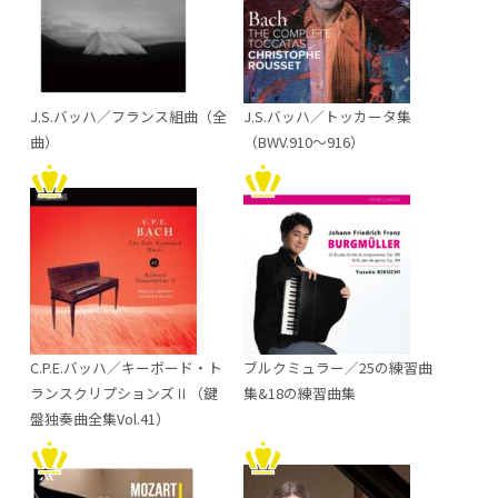
J.S.バッハ／フランス組曲（全
J.S.バッハ／トッカータ集
曲）
（BWV.910～916）
C.P.E.バッハ／キーボード・ト
ブルクミュラー／25の練習曲
ランスクリプションズⅡ（鍵
集&18の練習曲集
盤独奏曲全集Vol.41）