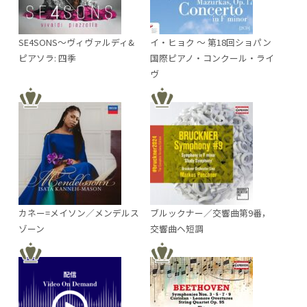
SE4SONS～ヴィヴァルディ&
イ・ヒョク ～ 第18回ショパン
ピアソラ: 四季
国際ピアノ・コンクール・ライ
ヴ
カネー=メイソン／メンデルス
ブルックナー／交響曲第9番，
ゾーン
交響曲ヘ短調