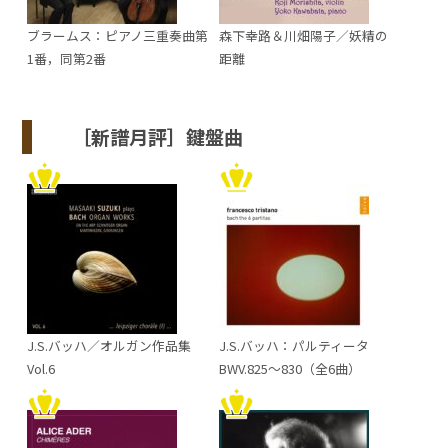
ブラームス：ピアノ三重奏曲第
森下幸路＆川畑陽子／妖精の
1番，同第2番
距離
［新譜月評］鍵盤曲
J.S.バッハ／オルガン作品集
J.S.バッハ：パルティータ
Vol.6
BWV.825～830（全6曲）