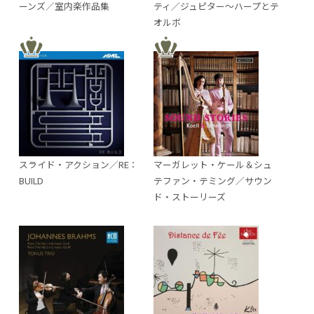
ーンズ／室内楽作品集
ティ／ジュピター～ハープとテ
オルボ
スライド・アクション／RE：
マーガレット・ケール＆シュ
BUILD
テファン・テミング／サウン
ド・ストーリーズ