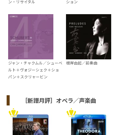
ン・リサイタル
ション
ジャン・チャクムル／シューベ
根岸由起／前奏曲
ルト＋ヴォジーシェク＋ショ
パン＋スクリャービン
［新譜月評］オペラ／声楽曲