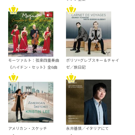
モーツァルト：弦楽四重奏曲
ボリソ=グレブスキー＆チャイ
《ハイドン・セット》全6曲
ゼ／旅日記
アメリカン・スケッチ
永井基慎／イタリアにて