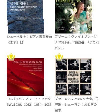
シューベルト：ピアノ五重奏曲
ブゾーニ：ヴァイオリン・ソ
《ます》他
ナタ第1番，同第2番，4つのバ
ガテル
J.S.バッハ：フルート・ソナタ
ブラームス：2つのソナタ，子
BWV.1030，1032，1034，1035
守歌，シューマン：おとぎの
絵本