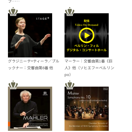
フ……
グラジニーテ=ティーラ／ブル
マーラー：交響曲第1番《巨
ックナー：交響曲第6番 他
人》他（ソヒエフ＝ベルリン
po）