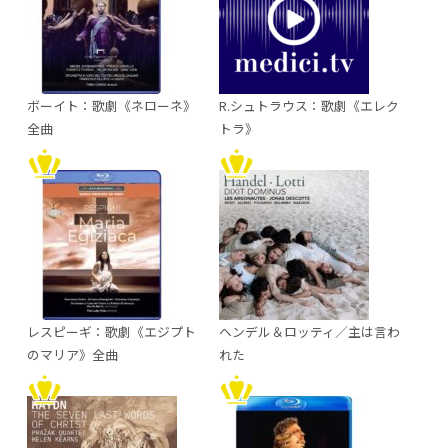
ボーイト：歌劇《ネローネ》
R.シュトラウス：歌劇《エレク
全曲
トラ》
レスピーギ：歌劇《エジプト
ヘンデル＆ロッティ／主は言わ
のマリア》全曲
れた