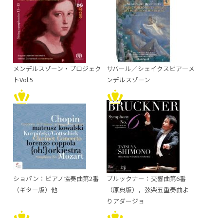
メンデルスゾーン・プロジェク
サバール／シェイクスピア―メ
トVol.5
ンデルスゾーン
ショパン：ピアノ協奏曲第2番
ブルックナー：交響曲第6番
（ギター版）他
（原典版），弦楽五重奏曲よ
りアダージョ