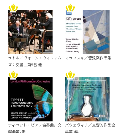
ラトル／ヴォーン・ウィリアム
マラフスキ／管弦楽作品集
ズ：交響曲第5番 他
ティペット：ピアノ協奏曲，交
バツェヴィチ／交響的作品全
響曲第2番
集第3集