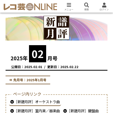
メニュー
検索
ログイン
02
2025
年
月号
2025.02.01
2025.02.22
先月号：
2025年1月号
ページ内リンク
［新譜月評］オーケストラ曲
［新譜月評］室内楽／器楽曲
［新譜月評］鍵盤曲