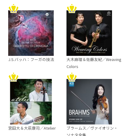
J.S.バッハ：フーガの技法
大木麻理＆佐藤友紀／Weaving
Colors
宮田大＆大萩康司／Atelier
ブラームス／ヴァイオリン・
ソナタ全集