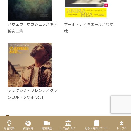
パヴェウ・ウカシェフスキ／
ポール・フィギエール／わが
協奏曲集
魂
アレクシス・フレンチ／クラ
シカル・ソウル Vol.1
［新譜月評］その他
新着記事
新譜月評
特別講座
レコ芸ｱｰｶｲﾌﾞ
記事＆月評ﾗｲﾌﾞﾗﾘｰ
トップへ