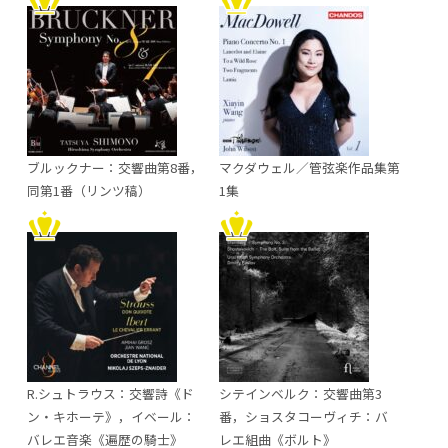
ブルックナー：交響曲第8番，
マクダウェル／管弦楽作品集第
同第1番（リンツ稿）
1集
R.シュトラウス：交響詩《ド
シテインベルク：交響曲第3
ン・キホーテ》，イベール：
番，ショスタコーヴィチ：バ
バレエ音楽《遍歴の騎士》
レエ組曲《ボルト》