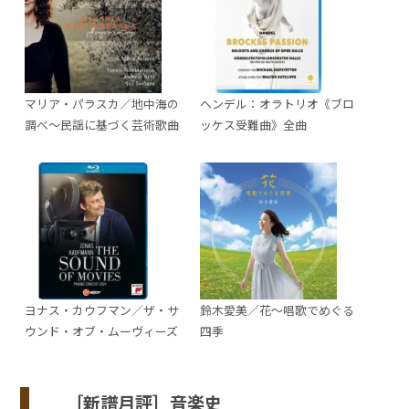
マリア・パラスカ／地中海の
ヘンデル：オラトリオ《ブロ
調べ～民謡に基づく芸術歌曲
ッケス受難曲》全曲
ヨナス・カウフマン／ザ・サ
鈴木愛美／花～唱歌でめぐる
ウンド・オブ・ムーヴィーズ
四季
［新譜月評］音楽史