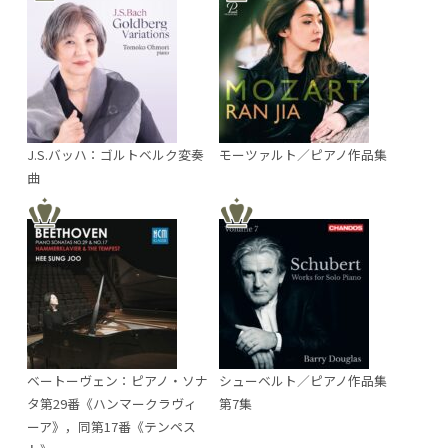
J.S.バッハ：ゴルトベルク変奏
モーツァルト／ピアノ作品集
曲
ベートーヴェン：ピアノ・ソナ
シューベルト／ピアノ作品集
タ第29番《ハンマークラヴィ
第7集
ーア》，同第17番《テンペス