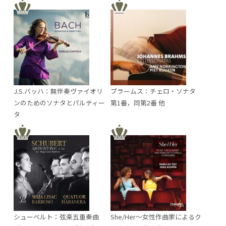
J.S.バッハ：無伴奏ヴァイオリ
ブラームス：チェロ・ソナタ
ンのためのソナタとパルティー
第1番，同第2番 他
タ
シューベルト：弦楽五重奏曲
She/Her～女性作曲家によるク