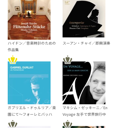
ハイドン／音楽時計のための
スーアン・チャイ／即興演奏
作品集
ガブリエル・ドゥルリア／楽
マキシム・ゼッキーニ／En
園にて～フォーレとバッハ
Voyage 左手で世界旅行中