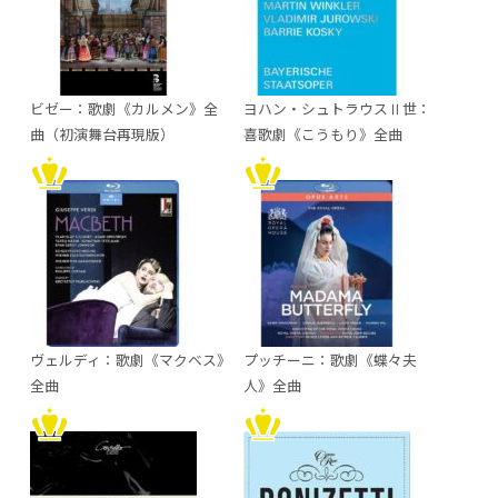
ビゼー：歌劇《カルメン》全
ヨハン・シュトラウスⅡ世：
曲（初演舞台再現版）
喜歌劇《こうもり》全曲
ヴェルディ：歌劇《マクベス》
プッチーニ：歌劇《蝶々夫
全曲
人》全曲