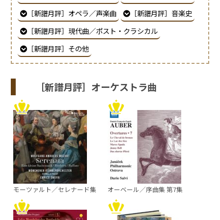
［新譜月評］オペラ／声楽曲
［新譜月評］音楽史
［新譜月評］現代曲／ポスト・クラシカル
［新譜月評］その他
［新譜月評］オーケストラ曲
モーツァルト／セレナード集
オーベール／序曲集 第7集