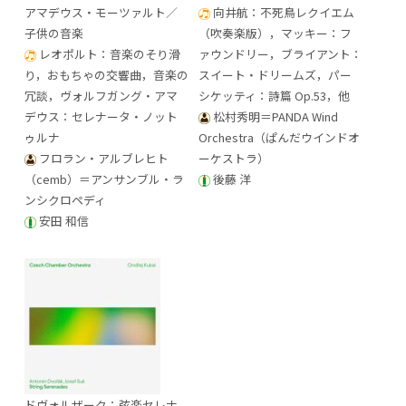
アマデウス・モーツァルト／
向井航：不死鳥レクイエム
子供の音楽
（吹奏楽版），マッキー：フ
レオポルト：音楽のそり滑
ァウンドリー，ブライアント：
り，おもちゃの交響曲，音楽の
スイート・ドリームズ，パー
冗談，ヴォルフガング・アマ
シケッティ：詩篇 Op.53，他
デウス：セレナータ・ノット
松村秀明＝PANDA Wind
ゥルナ
Orchestra（ぱんだウインドオ
フロラン・アルブレヒト
ーケストラ）
（cemb）＝アンサンブル・ラ
後藤 洋
ンシクロペディ
安田 和信
ドヴォルザーク：弦楽セレナ