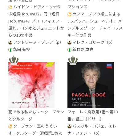
ハイドン：ピアノ・ソナタ
プションズ
ホ短調Hob. XVI32，同ロ短調
ラフマニノフの編曲による
Hob. XVI34，プロコフィエフ：
J.S.バッハ，シューベルト，メ
風刺，ロメオとジュリエットか
ンデルスゾーン，チャイコフス
らの10の小品
キー他の作品
アントワーヌ・プレア（p）
マレク・コザーク（p）
飯田 有抄
新野見 卓也
花である私たちは～クープラン
フォーレ：舟歌第1番～第13
とクルターグ
番，組曲《ドリー》
クープラン：恋のうぐい
パスカル・ロジェ，エレ
す，クルターグ：遊戯第1巻よ
ナ・フォント（p）