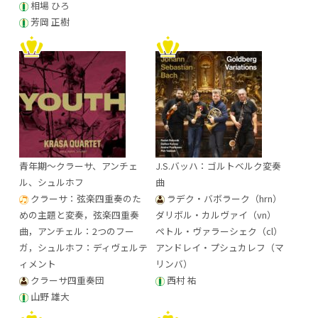
相場 ひろ
芳岡 正樹
青年期～クラーサ、アンチェ
J.S.バッハ：ゴルトベルク変奏
ル、シュルホフ
曲
クラーサ：弦楽四重奏のた
ラデク・バボラーク（hrn）
めの主題と変奏，弦楽四重奏
ダリボル・カルヴァイ（vn）
曲，アンチェル：2つのフー
ペトル・ヴァラーシェク（cl）
ガ，シュルホフ：ディヴェルテ
アンドレイ・プシュカレフ（マ
ィメント
リンバ）
クラーサ四重奏団
西村 祐
山野 雄大