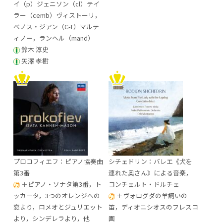
イ（p）ジェニソン（cl）テイ
ラー（cemb）ヴィストーリ，
ベノス・ジアン（C-T）マルテ
ィノー，ランヘル（mand）
鈴木 淳史
矢澤 孝樹
プロコフィエフ：ピアノ協奏曲
シチェドリン：バレエ《犬を
第3番
連れた奥さん》による音楽，
＋ピアノ・ソナタ第3番，ト
コンチェルト・ドルチェ
ッカータ，3つのオレンジへの
＋ヴォログダの羊飼いの
恋より，ロメオとジュリエット
笛，ディオニシオスのフレスコ
より，シンデレラより，他
画