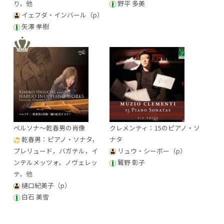
り，他
野平 多美
イェフダ・インバール（p）
矢澤 孝樹
ペルソナ～乾春男の肖像
クレメンティ：15のピアノ・ソ
乾春男：ピアノ・ソナタ，
ナタ
プレリュード，バガテル，イ
リュウ・シーボー（p）
ンテルメッツォ，ノヴェレッ
鷲野 彰子
テ，他
樋口紀美子（p）
白石 美雪