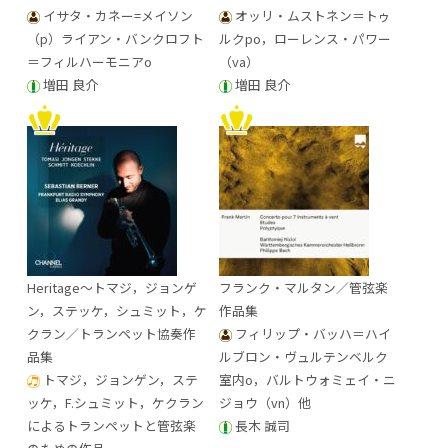
イサタ・カネー=メイソン
オッリ・ムストネン＝トゥ
（p）ライアン・バンクロフト
ルクpo，ローレンス・パワー
＝フィルハーモニアo
（va）
増田 良介
増田 良介
Heritage～トマジ，ジョンゲ
フランク・マルタン／管弦楽
ン，ステッケ，シュミット，ケ
作品集
クラン／トランペット協奏作
フィリップ・バッハ＝ハイ
品集
ルブロン・ヴュルテンベルク
トマジ，ジョンゲン，ステ
室内o，バルトウォミェイ・ニ
ッケ，F.シュミット，ケクラン
ジョウ（vn）他
によるトランペットと管弦楽
長木 誠司