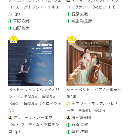
ロニカ・パトリシア・テルエ
ロ・ヴァッリ（vcピッコロ）
ル（p）
石原 立教
草野 次郎
布施 砂丘彦
山野 雄大
ベートーヴェン：ヴァイオリ
シューベルト：ピアノ三重奏曲
ン・ソナタ第3番，同第5番
第2番
《春》，同第9番《クロイツェ
＋アヴェ・マリア，セレナ
ル》
ーデ，菩提樹，野ばら
アリョーナ・バーエワ
椿三重奏団
（vn）ヴァディム・ホロデン
石原 立教
コ（p）
草野 次郎