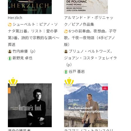
Herzlich
アルマンド・ド・ポリニャッ
シューベルト：ピアノ・ソ
ク／ピアノ作品集
ナタ第21番，リスト：愛の夢
6つの前奏曲，夜想曲，子守
第3番，詩的で宗教的な調べ～
歌，千夜一夜物語（4手ピアノ
葬送
版）
竹内麻優（p）
ブリュノ・ベルトワーズ，
新野見 卓也
ジョアン・コスタ・フェレイラ
（p）
谷戸 基岩
運命の犠牲者
ラフマニノフ・トランスクリ