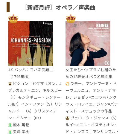
［新譜月評］オペラ／声楽曲
J.S.バッハ：ヨハネ受難曲
女王たち～ソプラノ独唱のた
（1749年稿）
めの18世紀オペラ名場面集
ピション＝ピグマリオン，J.
ラモー，アントワーヌ・ド
プレガルディエン，キルスビー
ーヴェルニュ，アンリ・デマ
（T）モンタギュー・レンドー
レ，ジョゼフ=ニコラ=パンク
ル(Br）イン・ファン（S）リシ
ラス・ロワイエ，ジャン=バテ
ャルドー（A）クリスティア
ィスト・ステュックの作品
ン・イムラー（Bs）
ヴェロニク・ジャンス（S）
舩木 篤也
ルイ=ノエル・ベスティオン・
矢澤 孝樹
ド・カンブラ＝アンサンブル・