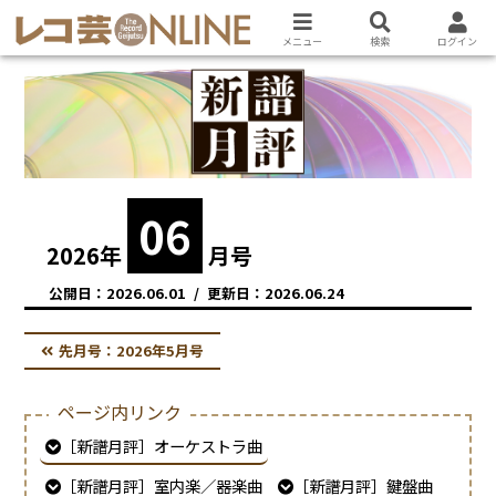
メニュー
検索
ログイン
06
2026
年
月号
2026.06.01
2026.06.24
先月号：
2026年5月号
ページ内リンク
［新譜月評］オーケストラ曲
［新譜月評］室内楽／器楽曲
［新譜月評］鍵盤曲