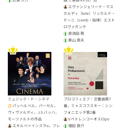
エヴァンジェリーナ・マス
カルディ（lute）リッカルド・
ドーニ（cemb・指揮）エスト
ロヴァガンテ
那須田 務
美山 良夫
ミュジック・ド・シネマ
プロコフィエフ：交響曲第7
パッヘルベル，パーセル，
番，ミャスコフスキー：シン
ヴィヴァルディ，J.S.バッハ，
フォニエッタ第2番
モーツァルトの作品
V.ペトレンコ＝オスロpo
エキルベ＝インスラo，フレ
増田 良介