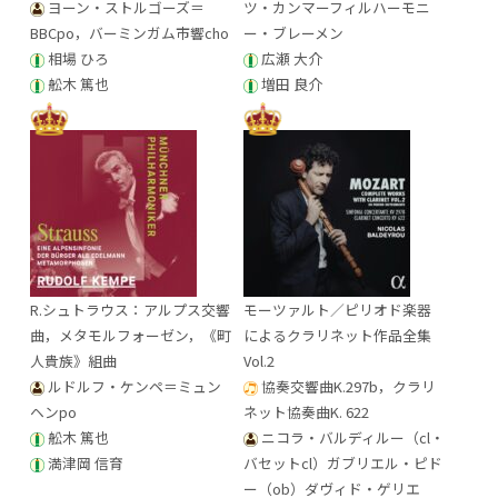
ヨーン・ストルゴーズ＝
ツ・カンマーフィルハーモニ
BBCpo，バーミンガム市響cho
ー・ブレーメン
相場 ひろ
広瀬 大介
舩木 篤也
増田 良介
R.シュトラウス：アルプス交響
モーツァルト／ピリオド楽器
曲，メタモルフォーゼン，《町
によるクラリネット作品全集
人貴族》組曲
Vol.2
ルドルフ・ケンペ＝ミュン
協奏交響曲K.297b，クラリ
ヘンpo
ネット協奏曲K. 622
舩木 篤也
ニコラ・バルディルー（cl・
満津岡 信育
バセットcl）ガブリエル・ピド
ー（ob）ダヴィド・ゲリエ