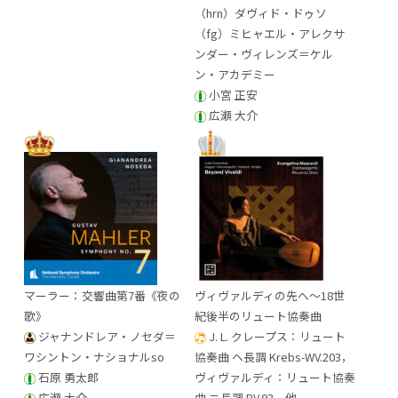
（hrn）ダヴィド・ドゥソ
（fg）ミヒャエル・アレクサ
ンダー・ヴィレンズ＝ケル
ン・アカデミー
小宮 正安
広瀬 大介
マーラー：交響曲第7番《夜の
ヴィヴァルディの先へ～18世
歌》
紀後半のリュート協奏曲
ジャナンドレア・ノセダ＝
J. L. クレープス：リュート
ワシントン・ナショナルso
協奏曲 ヘ長調 Krebs-WV.203，
石原 勇太郎
ヴィヴァルディ：リュート協奏
広瀬 大介
曲 ニ長調 RV.93，他