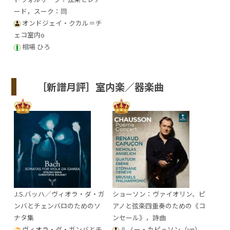
ード，スーク：同
オンドジェイ・クカル＝チ
ェコ室内o
相場 ひろ
［新譜月評］室内楽／器楽曲
J.S.バッハ／ヴィオラ・ダ・ガ
ショーソン：ヴァイオリン、ピ
ンバとチェンバロのためのソ
アノと弦楽四重奏のための《コ
ナタ集
ンセール》，詩曲
ヴィオラ・ダ・ガンバとチ
ルノー・カピュソン（vn）