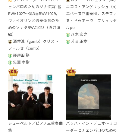
ェンバロのためのソナタ第1番
ニコラ・アンゲリッシュ（p）
BWV.1027～第3番BWV.1029，
エベーヌ四重奏団，ステファ
ヴァイオリンと通奏低音のた
ヌ・ドゥネーヴ＝ブリュッセ
めのソナタBWV.1023（酒井淳
ルpo
編）
八木 宏之
酒井淳（gamb）クリスト
芳岡 正樹
フ・ルセ（cemb）
那須田 務
矢澤 孝樹
シューベルト／ピアノ三重奏曲
バッハ・イン・デュオ～リコ
集
ーダーとチェンバロのための