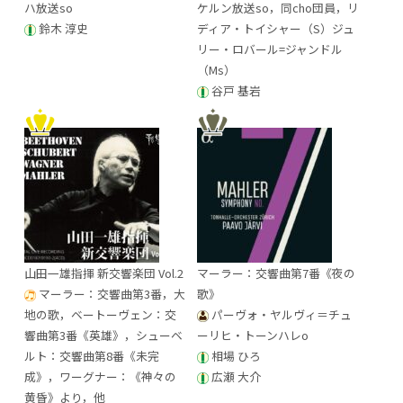
ハ放送so
ケルン放送so，同cho団員，リ
鈴木 淳史
ディア・トイシャー（S）ジュ
リー・ロバール=ジャンドル
（Ms）
谷戸 基岩
山田一雄指揮 新交響楽団 Vol.2
マーラー：交響曲第7番《夜の
マーラー：交響曲第3番，大
歌》
地の歌，ベートーヴェン：交
パーヴォ・ヤルヴィ＝チュ
響曲第3番《英雄》，シューベ
ーリヒ・トーンハレo
ルト：交響曲第8番《未完
相場 ひろ
成》，ワーグナー：《神々の
広瀬 大介
黄昏》より，他