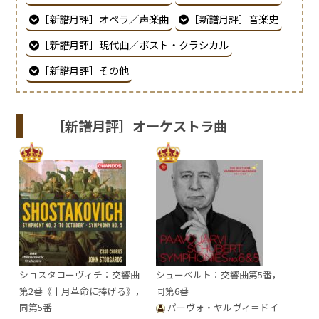
［新譜月評］オペラ／声楽曲
［新譜月評］音楽史
［新譜月評］現代曲／ポスト・クラシカル
［新譜月評］その他
［新譜月評］オーケストラ曲
ショスタコーヴィチ：交響曲
シューベルト：交響曲第5番，
第2番《十月革命に捧げる》，
同第6番
同第5番
パーヴォ・ヤルヴィ＝ドイ