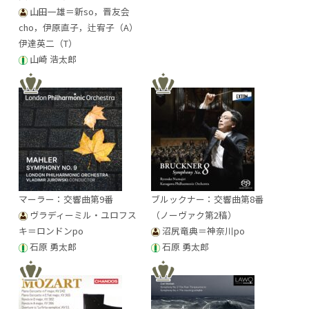
山田一雄＝新so，晋友会
cho，伊原直子，辻宥子（A）
伊達英二（T）
山崎 浩太郎
マーラー：交響曲第9番
ブルックナー：交響曲第8番
ヴラディーミル・ユロフス
（ノーヴァク第2稿）
キ＝ロンドンpo
沼尻竜典＝神奈川po
石原 勇太郎
石原 勇太郎