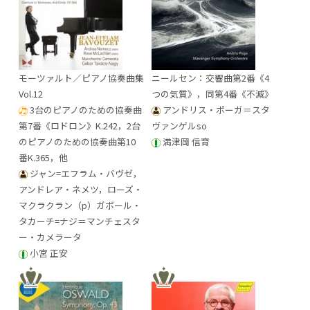
モーツァルト／ピアノ協奏曲集
ニールセン：交響曲第2番《4
Vol.12
つの気質》，同第4番《不滅》
3台のピアノのための協奏曲
アンドリス・ポーガ＝スタ
第7番《ロドロン》K.242，2台
ヴァンゲルso
のピアノのための協奏曲第10
満津岡 信育
番K.365，他
ジャン=エフラム・バヴゼ，
アンドレア・ネメツ，ローズ・
マクラクラン（p）ガボール・
タカーチ=ナジ＝マンチェスタ
ー・カメラータ
小宮 正安