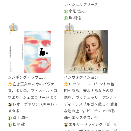
レ・シュルプリーズ
小畑 恒夫
岸 純信
シンギング・ラヴェル
インヴォケイション
亡き王女のためのパヴァー
ロッシーニ：コリントの包
ヌ，ボレロ，マ・メール・ロ
囲～ああ、天よ！あなたの慈
ワより，シェエラザードより
悲を，ウッチェッリ：アンナ・
レオ・ヴァリンスキ＝レ・
ディ・レスブルゴ～悲しく孤独
メタボール
な岩の上で，ビーチ：3つの歌
國土 潤一
曲～エクスタス，他
松平 敬
エルザ・ドライジグ（S）マ
ッシモ・ザネッティ＝ジェノヴ