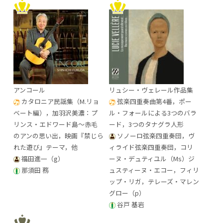
アンコール
リュシー・ヴェレール作品集
カタロニア民謡集（M.リョ
弦楽四重奏曲第4番，ポー
ベート編），加羽沢美濃：プ
ル・フォールによる3つのバラ
リンス・エドワード島～赤毛
ード，3つのタナグラ人形
のアンの思い出，映画『禁じら
ソノーロ弦楽四重奏団，ヴ
れた遊び』テーマ，他
ィライド弦楽四重奏団，コリ
福田進一（g）
ーヌ・デュティユル（Ms）ジ
那須田 務
ュスティーヌ・エコー，フィリ
ップ・リガ，テレーズ・マレン
グロー（p）
谷戸 基岩