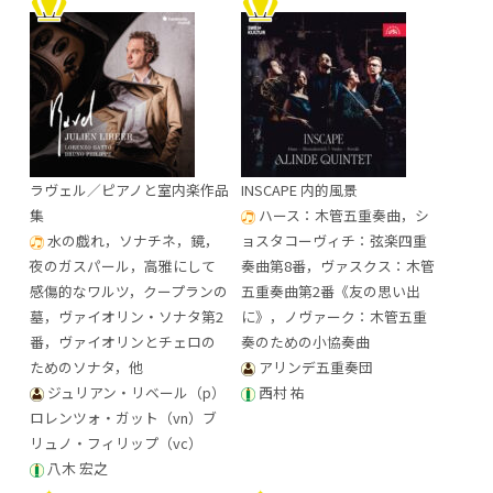
ラヴェル／ピアノと室内楽作品
INSCAPE 内的風景
集
ハース：木管五重奏曲，シ
水の戯れ，ソナチネ，鏡，
ョスタコーヴィチ：弦楽四重
夜のガスパール，高雅にして
奏曲第8番，ヴァスクス：木管
感傷的なワルツ，クープランの
五重奏曲第2番《友の思い出
墓，ヴァイオリン・ソナタ第2
に》，ノヴァーク：木管五重
番，ヴァイオリンとチェロの
奏のための小協奏曲
ためのソナタ，他
アリンデ五重奏団
ジュリアン・リベール（p）
西村 祐
ロレンツォ・ガット（vn）ブ
リュノ・フィリップ（vc）
八木 宏之