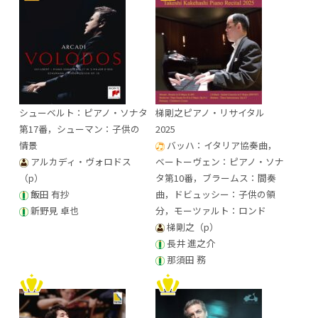
シューベルト：ピアノ・ソナタ
梯剛之ピアノ・リサイタル
第17番，シューマン：子供の
2025
情景
バッハ：イタリア協奏曲，
アルカディ・ヴォロドス
ベートーヴェン：ピアノ・ソナ
（p）
タ第10番，ブラームス：間奏
飯田 有抄
曲，ドビュッシー：子供の領
新野見 卓也
分，モーツァルト：ロンド
梯剛之（p）
長井 進之介
那須田 務