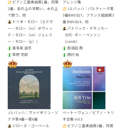
ピアノ三重奏曲第1番，同第
アレンジ集
2番，岩の上の羊飼い，水の上
J.S.バッハ：パルティータ第
で歌う，他
3番BWV.827，フランス組曲第3
トリオ・モロー〔エドガ
番 BWV.814，他
ー・モロー（vc）ダヴィッ
パトリック・デネッカー
ド・モロー（vn）ジェレミ
（bfl）ギー・ペンソン
ー・モロー（p）〕
（cemb）
喜多尾 道冬
那須田 務
草野 次郎
西村 祐
J.S.バッハ：ヴァイオリン・ソ
ベートーヴェン／ピアノ・トリ
ナタ第4番～第6番
オ全集 Vol.3
ジローヌ・ゴーベール
ピアノ三重奏曲第3番，同第