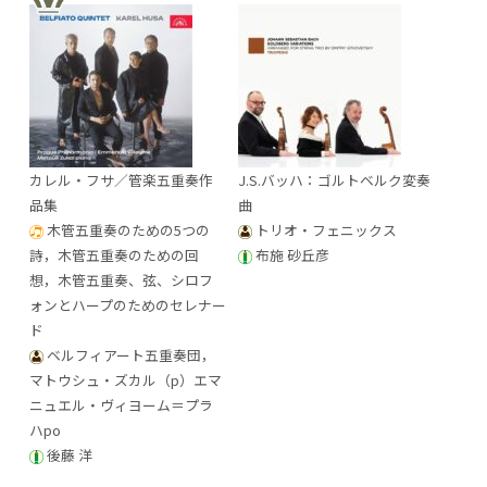
カレル・フサ／管楽五重奏作
J.S.バッハ：ゴルトベルク変奏
品集
曲
木管五重奏のための5つの
トリオ・フェニックス
詩，木管五重奏のための回
布施 砂丘彦
想，木管五重奏、弦、シロフ
ォンとハープのためのセレナー
ド
ベルフィアート五重奏団，
マトウシュ・ズカル（p）エマ
ニュエル・ヴィヨーム＝プラ
ハpo
後藤 洋