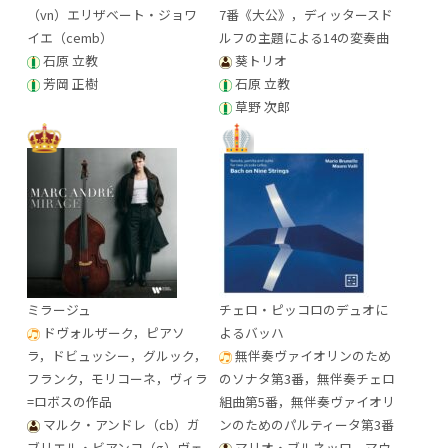
（vn）エリザベート・ジョワ
7番《大公》，ディッタースド
イエ（cemb）
ルフの主題による14の変奏曲
石原 立教
葵トリオ
芳岡 正樹
石原 立教
草野 次郎
ミラージュ
チェロ・ピッコロのデュオに
ドヴォルザーク，ピアソ
よるバッハ
ラ，ドビュッシー，グルック，
無伴奏ヴァイオリンのため
フランク，モリコーネ，ヴィラ
のソナタ第3番，無伴奏チェロ
=ロボスの作品
組曲第5番，無伴奏ヴァイオリ
マルク・アンドレ（cb）ガ
ンのためのパルティータ第3番
ブリエル・ビアンコ（g）ヴェ
マリオ・ブルネッロ，マウ