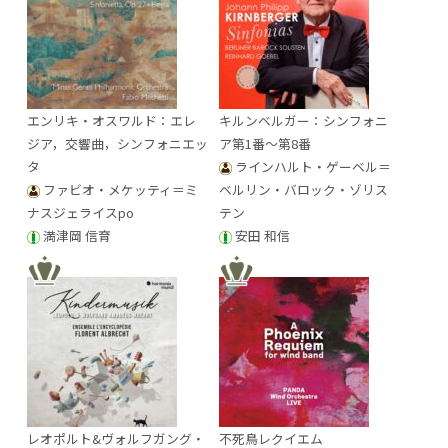
エンリキ・オスワルド：エレ
キルンベルガー：シンフォニ
ジア，交響曲，シンフォニエッ
ア第1番～第8番
タ
ラインハルト・ゲーベル＝
ファビオ・メケッティ＝ミ
ベルリン・バロック・ゾリス
ナスジェライスpo
テン
満津岡 信育
安田 和信
レオポルト&ヴォルフガング・
不死鳥レクイエム