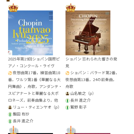
2025年第19回ショパン国際ピ
ショパン 忘れられた響きの発
アノ・コンクール・ライヴ
見
夜想曲第17番，練習曲第18
ショパン：バラード第2番，
番，ワルツ第1番《華麗なる大
夜想曲第13番，24の前奏曲，
円舞曲》，舟歌，アンダンテ・
舟歌
スピアナートと華麗なる大ポ
山名敏之（p）
ロネーズ，前奏曲集より，他
長井 進之介
リュー・ティエンヤオ（p）
鷲野 彰子
飯田 有抄
長井 進之介