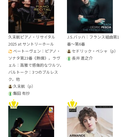
久末航ピアノ・リサイタル
J.S.バッハ：フランス組曲第1
2025 at サントリーホール
番～第6番
ベートーヴェン：ピアノ・
セドリック・ペシャ（p）
ソナタ第23番《熱情》，ラヴ
長井 進之介
ェル：高雅で感傷的なワルツ，
バルトーク：3つのブルレス
ク，他
久末航（p）
飯田 有抄