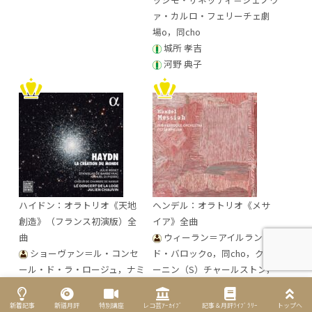
ァ・カルロ・フェリーチェ劇
場o，同cho
城所 孝吉
河野 典子
ハイドン：オラトリオ《天地
ヘンデル：オラトリオ《メサ
創造》（フランス初演版）全
イア》全曲
曲
ウィーラン＝アイルラン
ショーヴァン＝ル・コンセ
ド・バロックo，同cho，クロ
ール・ド・ラ・ロージュ，ナミ
ーニン（S）チャールストン，
ュール室内cho，ロゼ（S）
チャンス，マーシエカ（A）カ
ド・バルベラク（T）ディ・ピ
ッティング（T）ロング，グリ
新着記事
新譜月評
特別講座
レコ芸ｱｰｶｲﾌﾞ
記事＆月評ﾗｲﾌﾞﾗﾘｰ
トップへ