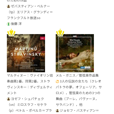
のための作品
ゼバスティアン・ベルナー
（tp）エリアス・グランディ＝
フランクフルト放送so
後藤 洋
マルティヌー：ヴァイオリン協
メル・ボニス／管弦楽作品集
奏曲第1番，同第2番，ストラ
3人の伝説の女たち（クレオ
ヴィンスキー：ディヴェルティ
パトラの夢，オフェーリア，サ
メント
ロメ），管弦楽のための3つの
ヨゼフ・シュパチェク
舞曲（ブーレ，パヴァーヌ，
（vn）ミロスラフ・セケラ
サラバンド），他
（p）ペトル・ポペルカ＝プラ
ジョセフ・バスティアン＝