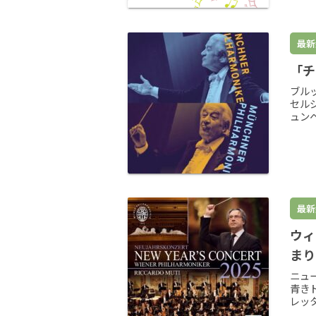
最新
「チ
ブル
セル
ュンヘ
最新
ウィ
まり
ニュ
青き
レッ