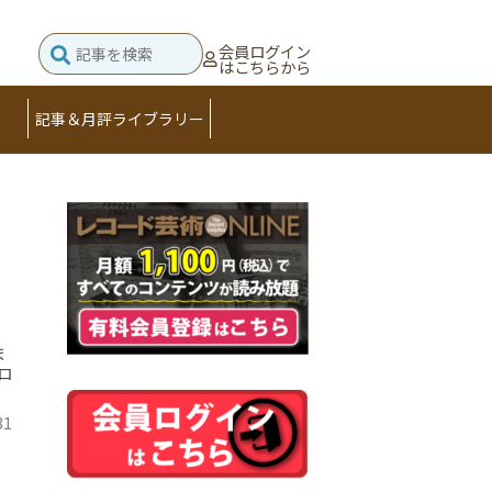
会員ログイン
はこちらから
記事＆月評ライブラリー
ま
ロ
31