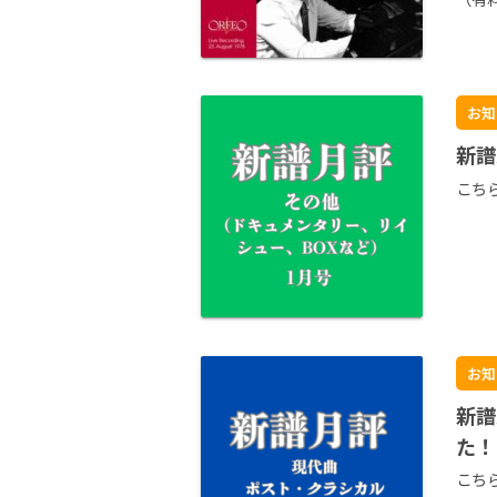
お知
新譜
こち
お知
新譜
た！
こち