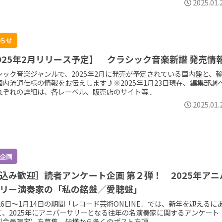
2025.01.
らせ
025年2月リリース予定】 クラシック音楽新譜 発売情
シック音楽ジャンルで、2025年2月に発売が予定されている国内盤と、
国内流通仕様の情報をお伝えします♪※2025年1月23日現在、編集部調
れぞれの詳細は、各レーベル、販売店のサイト等...
2025.01.
企画
込み歓迎］読者アンケート企画 第２弾！ 2025年アニ
リー演奏家の「私の銘盤／愛聴盤」
26日～1月14日の期間「レコード芸術ONLINE」では、新年を迎えるに
て、2025年にアニバーサリーとなる往年の名演奏家に関するアンケート
料会員限定）を募集、皆様から多くのポストを頂...