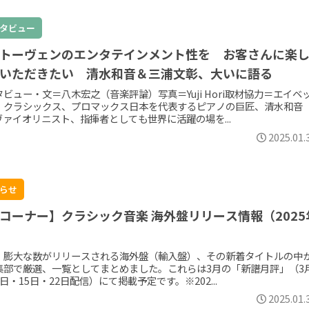
タビュー
トーヴェンのエンタテインメント性を お客さんに楽
いただきたい 清水和音＆三浦文彰、大いに語る
ビュー・文＝八木宏之（音楽評論）写真＝Yuji Hori取材協力＝エイベ
・クラシックス、プロマックス日本を代表するピアノの巨匠、清水和音
ヴァイオリニスト、指揮者としても世界に活躍の場を...
2025.01.
らせ
コーナー】クラシック音楽 海外盤リリース情報（2025
）
、膨大な数がリリースされる海外盤（輸入盤）、その新着タイトルの中
集部で厳選、一覧としてまとめました。これらは3月の「新譜月評」（3
日・15日・22日配信）にて掲載予定です。※202...
2025.01.