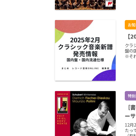
お知
【2
クラ
盤の
※そ
特別
［書
ーサ
12月
たっ
（有