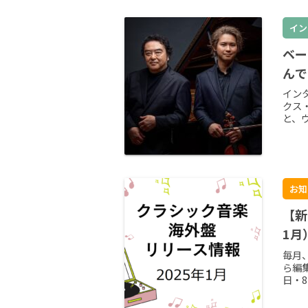
イン
ベー
んで
インタ
クス
と、
お知
【新
1月
毎月
ら編
日・8