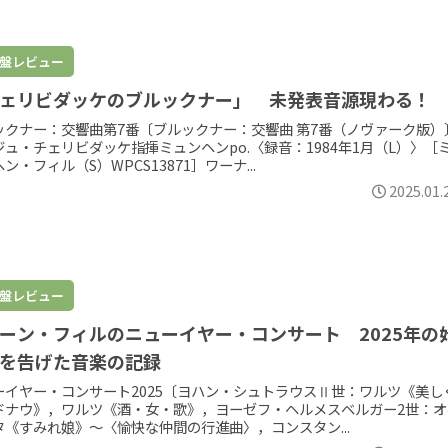
盤レビュー
ェリビダッケのブルックナー」 未発表音源現わる！
ックナー：交響曲第7番〔ブルックナー：交響曲 第7番（ノヴァーク版）
ジュ・チェリビダッケ指揮ミュンヘンpo.〈録音：1984年1月（L）〉［
ン・フィル（S）WPCS13871］ワーナ...
2025.01.
盤レビュー
ーン・フィルのニューイヤー・コンサート 2025年の
を告げた音楽の記録
ーイヤー・コンサート2025〔ヨハン・シュトラウスⅡ世：ワルツ《美し
ドナウ》，ワルツ《酒・女・歌》，ヨーゼフ・ヘルメスベルガー2世：オ
タ《すみれ娘》～〈愉快な仲間の行進曲〉，コンスタン...