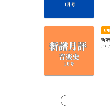
お知
新譜
こち