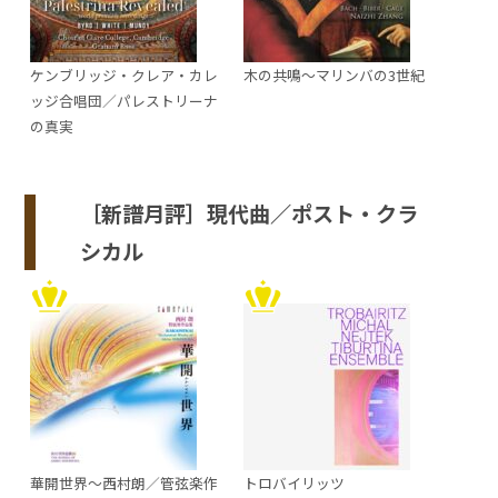
ケンブリッジ・クレア・カレ
木の共鳴～マリンバの3世紀
ッジ合唱団／パレストリーナ
の真実
［新譜月評］現代曲／ポスト・クラ
シカル
華開世界～西村朗／管弦楽作
トロバイリッツ