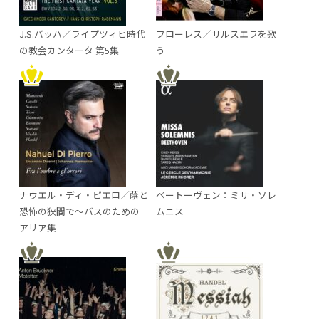
J.S.バッハ／ライプツィヒ時代
フローレス／サルスエラを歌
の教会カンタータ 第5集
う
ナウエル・ディ・ピエロ／蔭と
ベートーヴェン：ミサ・ソレ
恐怖の狭間で～バスのための
ムニス
アリア集