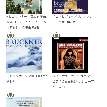
P.ビュットナー：英雄的序曲，
チェリビダッケ／ブルックナ
前奏曲、フーガとエピローグ
ー：交響曲第7番
《幻影》，交響曲第2番
ブルックナー：交響曲第1番～
ヴィルサラーゼ／ショパン：
第9番
ピアノ協奏曲第1番，シューマ
ン：同 他