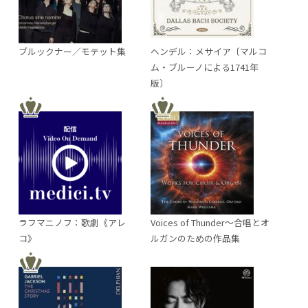
ブルックナー／モテット集
ヘンデル：メサイア〔マルコ
ム・ブルーノによる1741年
版〕
ラフマニノフ：歌劇《アレ
Voices of Thunder～合唱とオ
コ》
ルガンのための作品集