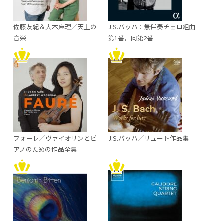
佐藤友紀＆大木麻理／天上の
J.S.バッハ：無伴奏チェロ組曲
音楽
第1番，同第2番
フォーレ／ヴァイオリンとピ
J.S.バッハ／リュート作品集
アノのための作品全集