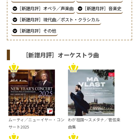
［新譜月評］オペラ／声楽曲
［新譜月評］音楽史
［新譜月評］現代曲／ポスト・クラシカル
［新譜月評］その他
［新譜月評］オーケストラ曲
ムーティ／ニューイヤー・コン
わが祖国～スメタナ／管弦楽
サート2025
曲集