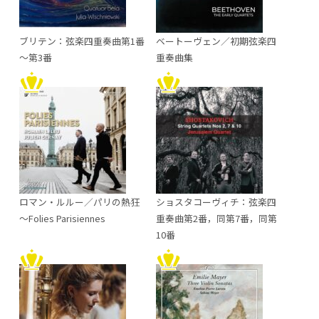
ブリテン：弦楽四重奏曲第1番
ベートーヴェン／初期弦楽四
～第3番
重奏曲集
ロマン・ルルー／パリの熱狂
ショスタコーヴィチ：弦楽四
～Folies Parisiennes
重奏曲第2番，同第7番，同第
10番