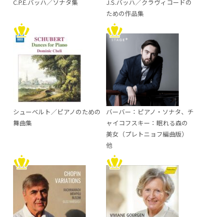
C.P.E.バッハ／ソナタ集
J.S.バッハ／クラヴィコードの
ための作品集
シューベルト／ピアノのための
バーバー：ピアノ・ソナタ、チ
舞曲集
ャイコフスキー：眠れる森の
美女（プレトニョフ編曲版）
他