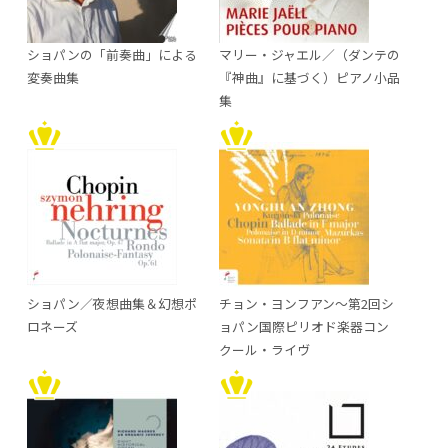
ショパンの「前奏曲」による
マリー・ジャエル／（ダンテの
変奏曲集
『神曲』に基づく）ピアノ小品
集
ショパン／夜想曲集＆幻想ポ
チョン・ヨンフアン～第2回シ
ロネーズ
ョパン国際ピリオド楽器コン
クール・ライヴ