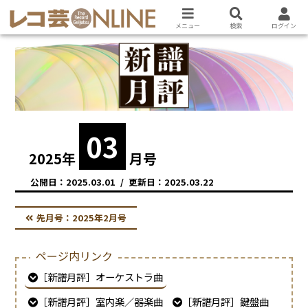
メニュー
検索
ログイン
03
2025
年
月号
2025.03.01
2025.03.22
先月号：
2025年2月号
ページ内リンク
［新譜月評］オーケストラ曲
［新譜月評］室内楽／器楽曲
［新譜月評］鍵盤曲