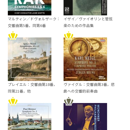
マルティン／ドヴォルザーク：
イザイ／ヴァイオリンと管弦
交響曲第5番，同第6番
楽のための作品集
プレイエル：交響曲第18番，
ヴァイグル：交響曲第3番，悲
同第21番，他
劇への交響的前奏曲