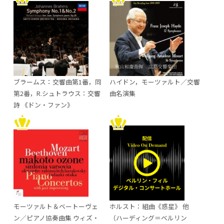
ブラームス：交響曲第1番，同
ハイドン，モーツァルト／交響
第2番，R.シュトラウス：交響
曲名演集
詩 《ドン・ファン》
モーツァルト＆ベートーヴェ
ホルスト：組曲《惑星》 他
ン／ピアノ協奏曲集 ウィズ・
（ハーディング＝ベルリン