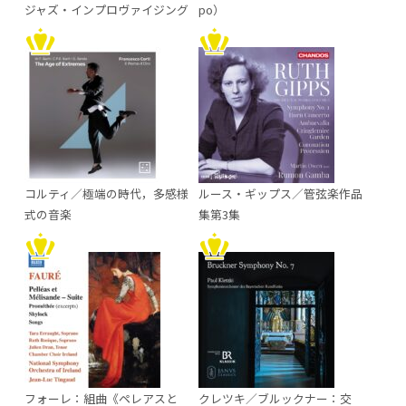
ジャズ・インプロヴァイジング
po）
コルティ／極端の時代，多感様
ルース・ギップス／管弦楽作品
式の音楽
集第3集
フォーレ：組曲《ペレアスと
クレツキ／ブルックナー：交