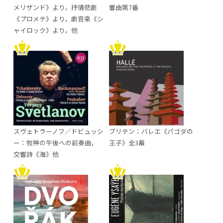
メリザンド》より，抒情悲劇
響曲第7番
《プロメテ》より，劇音楽《シ
ャイロック》より，他
スヴェトラーノフ／ドビュッシ
ブリテン：バレエ《パゴダの
ー：牧神の午後への前奏曲，
王子》全3幕
交響詩《海》他